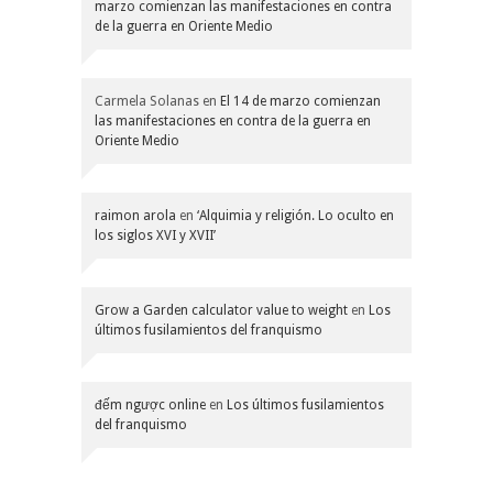
marzo comienzan las manifestaciones en contra
de la guerra en Oriente Medio
Carmela Solanas
en
El 14 de marzo comienzan
las manifestaciones en contra de la guerra en
Oriente Medio
raimon arola
en
‘Alquimia y religión. Lo oculto en
los siglos XVI y XVII’
Grow a Garden calculator value to weight
en
Los
últimos fusilamientos del franquismo
đếm ngược online
en
Los últimos fusilamientos
del franquismo