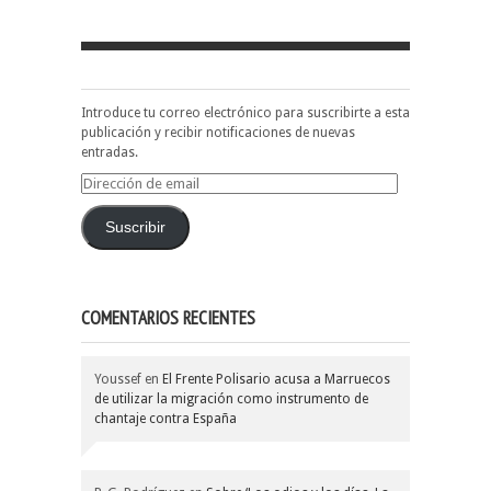
Introduce tu correo electrónico para suscribirte a esta
publicación y recibir notificaciones de nuevas
entradas.
Dirección
de
email
Suscribir
COMENTARIOS RECIENTES
Youssef
en
El Frente Polisario acusa a Marruecos
de utilizar la migración como instrumento de
chantaje contra España