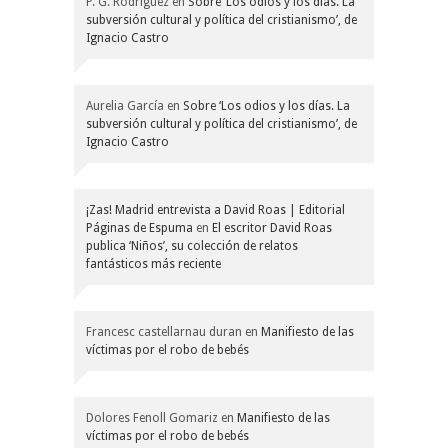
P. G. Rodríguez
en
Sobre ‘Los odios y los días. La
subversión cultural y política del cristianismo’, de
Ignacio Castro
Aurelia García
en
Sobre ‘Los odios y los días. La
subversión cultural y política del cristianismo’, de
Ignacio Castro
¡Zas! Madrid entrevista a David Roas | Editorial
Páginas de Espuma
en
El escritor David Roas
publica ‘Niños’, su colección de relatos
fantásticos más reciente
Francesc castellarnau duran
en
Manifiesto de las
víctimas por el robo de bebés
Dolores Fenoll Gomariz
en
Manifiesto de las
víctimas por el robo de bebés