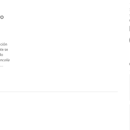
ro
ación
te se
ado
ncolía
a …