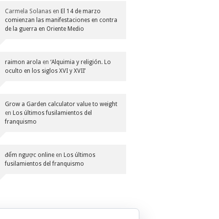
Carmela Solanas
en
El 14 de marzo
comienzan las manifestaciones en contra
de la guerra en Oriente Medio
raimon arola
en
‘Alquimia y religión. Lo
oculto en los siglos XVI y XVII’
Grow a Garden calculator value to weight
en
Los últimos fusilamientos del
franquismo
đếm ngược online
en
Los últimos
fusilamientos del franquismo