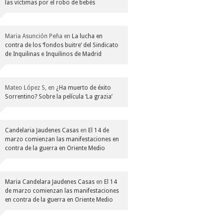
las víctimas por el robo de bebés
Maria Asunción Peña
en
La lucha en
contra de los ‘fondos buitre’ del Sindicato
de Inquilinas e Inquilinos de Madrid
Mateo López S,
en
¿Ha muerto de éxito
Sorrentino? Sobre la película ‘La grazia’
Candelaria Jaudenes Casas
en
El 14 de
marzo comienzan las manifestaciones en
contra de la guerra en Oriente Medio
Maria Candelara Jaudenes Casas
en
El 14
de marzo comienzan las manifestaciones
en contra de la guerra en Oriente Medio