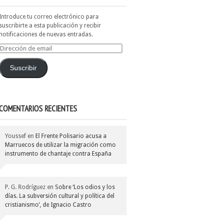
Introduce tu correo electrónico para
suscribirte a esta publicación y recibir
notificaciones de nuevas entradas.
Dirección
de
email
Suscribir
COMENTARIOS RECIENTES
Youssef
en
El Frente Polisario acusa a
Marruecos de utilizar la migración como
instrumento de chantaje contra España
P. G. Rodríguez
en
Sobre ‘Los odios y los
días. La subversión cultural y política del
cristianismo’, de Ignacio Castro