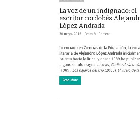
La voz de un indignado: el
escritor cordobés Alejand
López Andrada
30 mayo, 2015 |
Pedro M. Domene
Licenciado en Ciencias de la Educación, la voc
literaria de
Alejandro López Andrada
inicialmen
orienta hacia la lírica, y desde 1989 ha public
algunos títulos significativos,
Códice de la mela
(1989),
Los pájaros del frío
(2000),
El vuelo de l
Read More