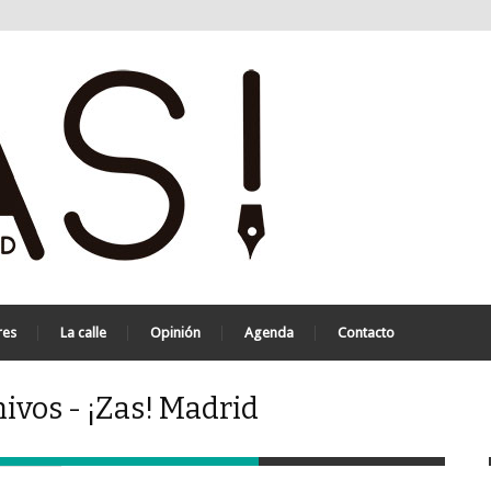
res
La calle
Opinión
Agenda
Contacto
chivos - ¡Zas! Madrid