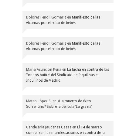
Dolores Fenoll Gomariz
en
Manifiesto de las
víctimas por el robo de bebés
Dolores Fenoll Gomariz
en
Manifiesto de las
víctimas por el robo de bebés
Maria Asunción Peña
en
La lucha en contra de los
‘fondos buitre’ del Sindicato de Inquilinas e
Inquilinos de Madrid
Mateo López S,
en
¿Ha muerto de éxito
Sorrentino? Sobre la película ‘La grazia’
Candelaria Jaudenes Casas
en
El 14 de marzo
comienzan las manifestaciones en contra de la