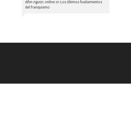
đếm ngược online
en
Los últimos fusilamientos
del franquismo