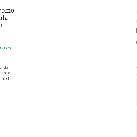
 como
ular
n
umo mi
er de
dimite
 en el