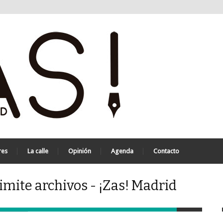
res
La calle
Opinión
Agenda
Contacto
mite archivos - ¡Zas! Madrid