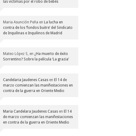
las víctimas por el robo de bebés
Maria Asunción Peña
en
La lucha en
contra de los ‘fondos buitre’ del Sindicato
de Inquilinas e Inquilinos de Madrid
Mateo López S,
en
¿Ha muerto de éxito
Sorrentino? Sobre la película ‘La grazia’
Candelaria Jaudenes Casas
en
El 14 de
marzo comienzan las manifestaciones en
contra de la guerra en Oriente Medio
Maria Candelara Jaudenes Casas
en
El 14
de marzo comienzan las manifestaciones
en contra de la guerra en Oriente Medio