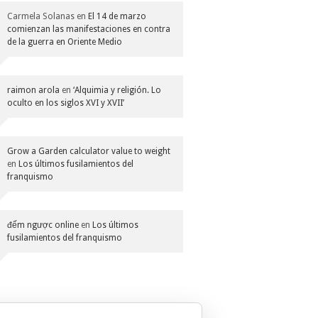
Carmela Solanas
en
El 14 de marzo
comienzan las manifestaciones en contra
de la guerra en Oriente Medio
raimon arola
en
‘Alquimia y religión. Lo
oculto en los siglos XVI y XVII’
Grow a Garden calculator value to weight
en
Los últimos fusilamientos del
franquismo
đếm ngược online
en
Los últimos
fusilamientos del franquismo