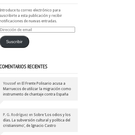
Introduce tu correo electrónico para
suscribirte a esta publicación y recibir
notificaciones de nuevas entradas.
Dirección
de
email
Suscribir
COMENTARIOS RECIENTES
Youssef
en
El Frente Polisario acusa a
Marruecos de utilizar la migración como
instrumento de chantaje contra España
P. G. Rodríguez
en
Sobre ‘Los odios y los
días. La subversión cultural y política del
cristianismo’, de Ignacio Castro