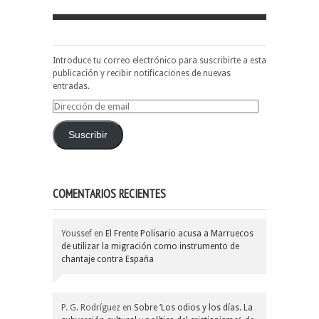
Introduce tu correo electrónico para suscribirte a esta
publicación y recibir notificaciones de nuevas
entradas.
Dirección
de
email
Suscribir
COMENTARIOS RECIENTES
Youssef
en
El Frente Polisario acusa a Marruecos
de utilizar la migración como instrumento de
chantaje contra España
P. G. Rodríguez
en
Sobre ‘Los odios y los días. La