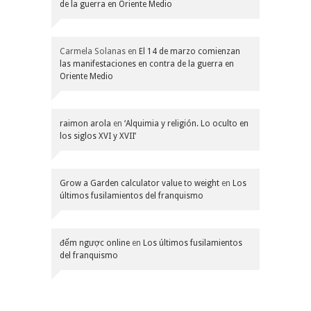
de la guerra en Oriente Medio
Carmela Solanas
en
El 14 de marzo comienzan
las manifestaciones en contra de la guerra en
Oriente Medio
raimon arola
en
‘Alquimia y religión. Lo oculto en
los siglos XVI y XVII’
Grow a Garden calculator value to weight
en
Los
últimos fusilamientos del franquismo
đếm ngược online
en
Los últimos fusilamientos
del franquismo