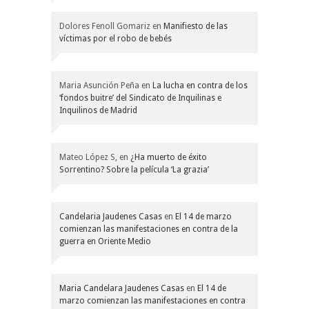
Dolores Fenoll Gomariz
en
Manifiesto de las
víctimas por el robo de bebés
Maria Asunción Peña
en
La lucha en contra de los
‘fondos buitre’ del Sindicato de Inquilinas e
Inquilinos de Madrid
Mateo López S,
en
¿Ha muerto de éxito
Sorrentino? Sobre la película ‘La grazia’
Candelaria Jaudenes Casas
en
El 14 de marzo
comienzan las manifestaciones en contra de la
guerra en Oriente Medio
Maria Candelara Jaudenes Casas
en
El 14 de
marzo comienzan las manifestaciones en contra