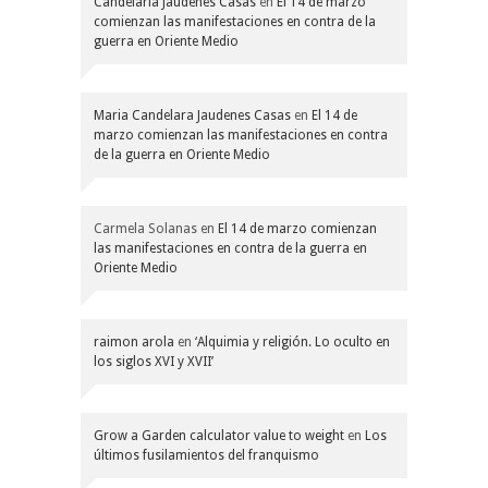
Candelaria Jaudenes Casas
en
El 14 de marzo
comienzan las manifestaciones en contra de la
guerra en Oriente Medio
Maria Candelara Jaudenes Casas
en
El 14 de
marzo comienzan las manifestaciones en contra
de la guerra en Oriente Medio
Carmela Solanas
en
El 14 de marzo comienzan
las manifestaciones en contra de la guerra en
Oriente Medio
raimon arola
en
‘Alquimia y religión. Lo oculto en
los siglos XVI y XVII’
Grow a Garden calculator value to weight
en
Los
últimos fusilamientos del franquismo