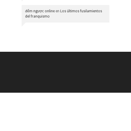
đếm ngược online
en
Los últimos fusilamientos
del franquismo