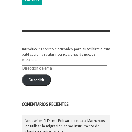
Read More
Introduce tu correo electrónico para suscribirte a esta
publicación y recibir notificaciones de nuevas
entradas.
Dirección
de
email
Suscribir
COMENTARIOS RECIENTES
Youssef
en
El Frente Polisario acusa a Marruecos
de utilizar la migración como instrumento de
chantaje contra España