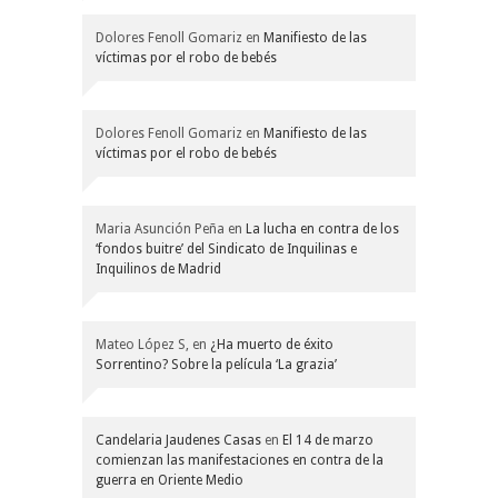
Dolores Fenoll Gomariz
en
Manifiesto de las
víctimas por el robo de bebés
Dolores Fenoll Gomariz
en
Manifiesto de las
víctimas por el robo de bebés
Maria Asunción Peña
en
La lucha en contra de los
‘fondos buitre’ del Sindicato de Inquilinas e
Inquilinos de Madrid
Mateo López S,
en
¿Ha muerto de éxito
Sorrentino? Sobre la película ‘La grazia’
Candelaria Jaudenes Casas
en
El 14 de marzo
comienzan las manifestaciones en contra de la
guerra en Oriente Medio