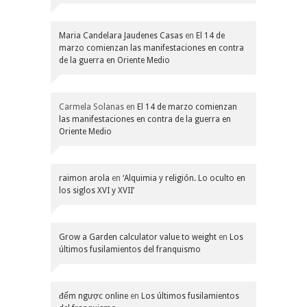
Maria Candelara Jaudenes Casas
en
El 14 de
marzo comienzan las manifestaciones en contra
de la guerra en Oriente Medio
Carmela Solanas
en
El 14 de marzo comienzan
las manifestaciones en contra de la guerra en
Oriente Medio
raimon arola
en
‘Alquimia y religión. Lo oculto en
los siglos XVI y XVII’
Grow a Garden calculator value to weight
en
Los
últimos fusilamientos del franquismo
đếm ngược online
en
Los últimos fusilamientos