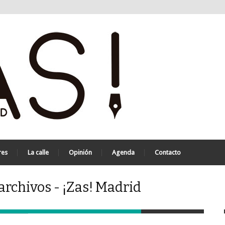
res
La calle
Opinión
Agenda
Contacto
rchivos - ¡Zas! Madrid