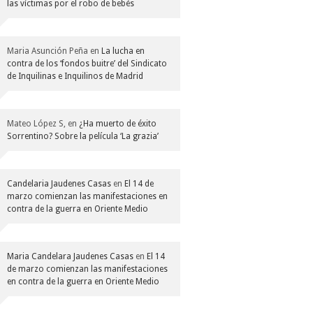
las víctimas por el robo de bebés
Maria Asunción Peña
en
La lucha en
contra de los ‘fondos buitre’ del Sindicato
de Inquilinas e Inquilinos de Madrid
Mateo López S,
en
¿Ha muerto de éxito
Sorrentino? Sobre la película ‘La grazia’
Candelaria Jaudenes Casas
en
El 14 de
marzo comienzan las manifestaciones en
contra de la guerra en Oriente Medio
Maria Candelara Jaudenes Casas
en
El 14
de marzo comienzan las manifestaciones
en contra de la guerra en Oriente Medio