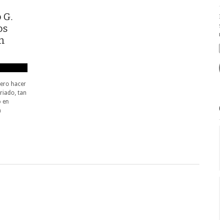
o G.
os
ón
iero hacer
riado, tan
o en
a