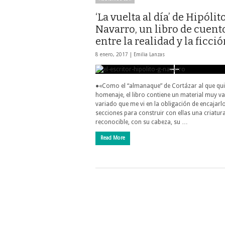
‘La vuelta al día’ de Hipólit
Navarro, un libro de cuent
entre la realidad y la ficci
8 enero, 2017 |
Emilia Lanzas
●«Como el “almanaque” de Cortázar al que qu
homenaje, el libro contiene un material muy va
variado que me vi en la obligación de encajarl
secciones para construir con ellas una criatur
reconocible, con su cabeza, su …
Read More