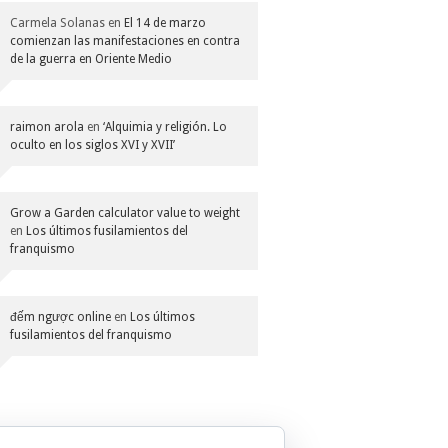
Carmela Solanas
en
El 14 de marzo
comienzan las manifestaciones en contra
de la guerra en Oriente Medio
raimon arola
en
‘Alquimia y religión. Lo
oculto en los siglos XVI y XVII’
Grow a Garden calculator value to weight
en
Los últimos fusilamientos del
franquismo
đếm ngược online
en
Los últimos
fusilamientos del franquismo