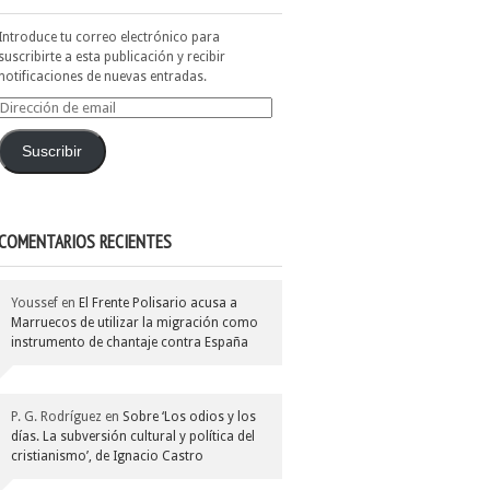
Introduce tu correo electrónico para
suscribirte a esta publicación y recibir
notificaciones de nuevas entradas.
Dirección
de
email
Suscribir
COMENTARIOS RECIENTES
Youssef
en
El Frente Polisario acusa a
Marruecos de utilizar la migración como
instrumento de chantaje contra España
P. G. Rodríguez
en
Sobre ‘Los odios y los
días. La subversión cultural y política del
cristianismo’, de Ignacio Castro