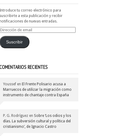
Introduce tu correo electrónico para
suscribirte a esta publicación y recibir
notificaciones de nuevas entradas.
Dirección
de
email
Suscribir
COMENTARIOS RECIENTES
Youssef
en
El Frente Polisario acusa a
Marruecos de utilizar la migración como
instrumento de chantaje contra España
P. G. Rodríguez
en
Sobre ‘Los odios y los
días. La subversión cultural y política del
cristianismo’, de Ignacio Castro