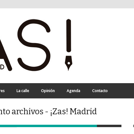
res
La calle
Opinión
Agenda
Contacto
o archivos - ¡Zas! Madrid