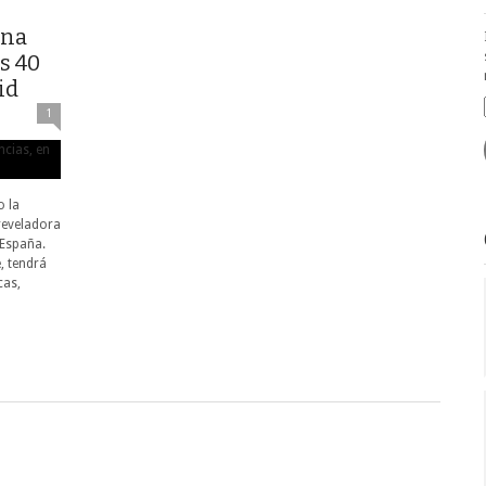
una
s 40
id
1
o la
eveladora
 España.
, tendrá
cas,