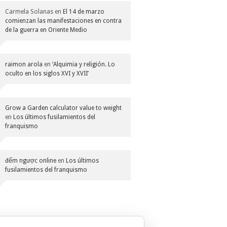
Carmela Solanas
en
El 14 de marzo
comienzan las manifestaciones en contra
de la guerra en Oriente Medio
raimon arola
en
‘Alquimia y religión. Lo
oculto en los siglos XVI y XVII’
Grow a Garden calculator value to weight
en
Los últimos fusilamientos del
franquismo
đếm ngược online
en
Los últimos
fusilamientos del franquismo