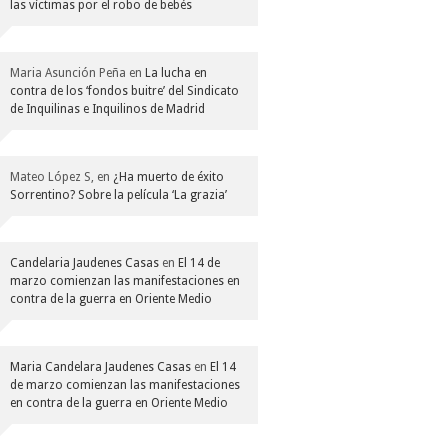
las víctimas por el robo de bebés
Maria Asunción Peña
en
La lucha en
contra de los ‘fondos buitre’ del Sindicato
de Inquilinas e Inquilinos de Madrid
Mateo López S,
en
¿Ha muerto de éxito
Sorrentino? Sobre la película ‘La grazia’
Candelaria Jaudenes Casas
en
El 14 de
marzo comienzan las manifestaciones en
contra de la guerra en Oriente Medio
Maria Candelara Jaudenes Casas
en
El 14
de marzo comienzan las manifestaciones
en contra de la guerra en Oriente Medio