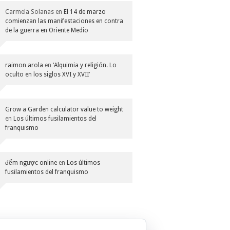
Carmela Solanas
en
El 14 de marzo
comienzan las manifestaciones en contra
de la guerra en Oriente Medio
raimon arola
en
‘Alquimia y religión. Lo
oculto en los siglos XVI y XVII’
Grow a Garden calculator value to weight
en
Los últimos fusilamientos del
franquismo
đếm ngược online
en
Los últimos
fusilamientos del franquismo