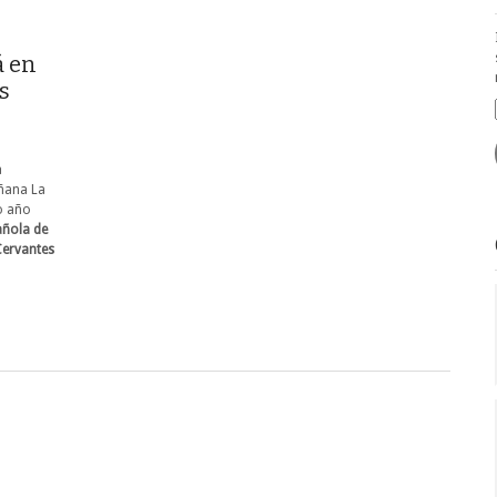
á en
s
a
añana La
o año
añola de
Cervantes