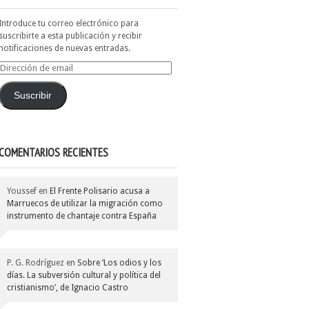
Introduce tu correo electrónico para
suscribirte a esta publicación y recibir
notificaciones de nuevas entradas.
Dirección
de
email
Suscribir
COMENTARIOS RECIENTES
Youssef
en
El Frente Polisario acusa a
Marruecos de utilizar la migración como
instrumento de chantaje contra España
P. G. Rodríguez
en
Sobre ‘Los odios y los
días. La subversión cultural y política del
cristianismo’, de Ignacio Castro