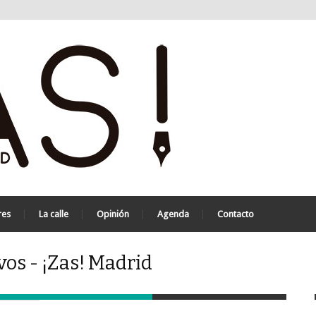
res
La calle
Opinión
Agenda
Contacto
vos - ¡Zas! Madrid