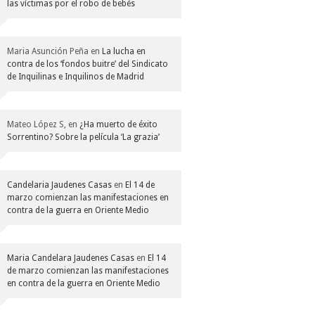
las víctimas por el robo de bebés
Maria Asunción Peña
en
La lucha en
contra de los ‘fondos buitre’ del Sindicato
de Inquilinas e Inquilinos de Madrid
Mateo López S,
en
¿Ha muerto de éxito
Sorrentino? Sobre la película ‘La grazia’
Candelaria Jaudenes Casas
en
El 14 de
marzo comienzan las manifestaciones en
contra de la guerra en Oriente Medio
Maria Candelara Jaudenes Casas
en
El 14
de marzo comienzan las manifestaciones
en contra de la guerra en Oriente Medio