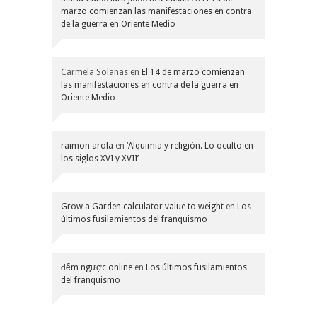
marzo comienzan las manifestaciones en contra
de la guerra en Oriente Medio
Carmela Solanas
en
El 14 de marzo comienzan
las manifestaciones en contra de la guerra en
Oriente Medio
raimon arola
en
‘Alquimia y religión. Lo oculto en
los siglos XVI y XVII’
Grow a Garden calculator value to weight
en
Los
últimos fusilamientos del franquismo
đếm ngược online
en
Los últimos fusilamientos
del franquismo