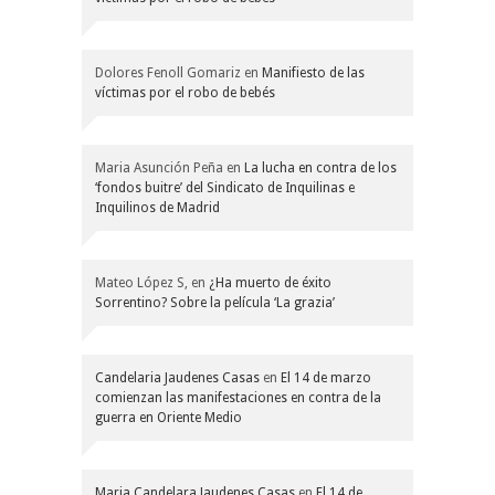
Dolores Fenoll Gomariz
en
Manifiesto de las
víctimas por el robo de bebés
Maria Asunción Peña
en
La lucha en contra de los
‘fondos buitre’ del Sindicato de Inquilinas e
Inquilinos de Madrid
Mateo López S,
en
¿Ha muerto de éxito
Sorrentino? Sobre la película ‘La grazia’
Candelaria Jaudenes Casas
en
El 14 de marzo
comienzan las manifestaciones en contra de la
guerra en Oriente Medio
Maria Candelara Jaudenes Casas
en
El 14 de