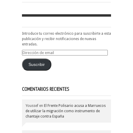
Introduce tu correo electrónico para suscribirte a esta
publicación y recibir notificaciones de nuevas
entradas.
Dirección
de
email
Suscribir
COMENTARIOS RECIENTES
Youssef
en
El Frente Polisario acusa a Marruecos
de utilizar la migración como instrumento de
chantaje contra España