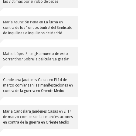
las víctimas por el robo de bebés
Maria Asunción Peña
en
La lucha en
contra de los ‘fondos buitre’ del Sindicato
de Inquilinas e Inquilinos de Madrid
Mateo López S,
en
¿Ha muerto de éxito
Sorrentino? Sobre la película ‘La grazia’
Candelaria Jaudenes Casas
en
El 14 de
marzo comienzan las manifestaciones en
contra de la guerra en Oriente Medio
Maria Candelara Jaudenes Casas
en
El 14
de marzo comienzan las manifestaciones
en contra de la guerra en Oriente Medio