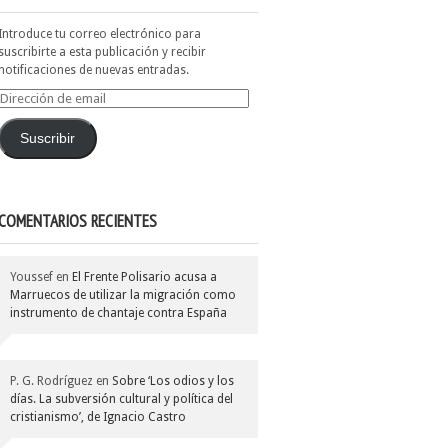
Introduce tu correo electrónico para
suscribirte a esta publicación y recibir
notificaciones de nuevas entradas.
Dirección
de
email
Suscribir
COMENTARIOS RECIENTES
Youssef
en
El Frente Polisario acusa a
Marruecos de utilizar la migración como
instrumento de chantaje contra España
P. G. Rodríguez
en
Sobre ‘Los odios y los
días. La subversión cultural y política del
cristianismo’, de Ignacio Castro