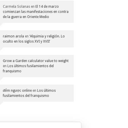
Carmela Solanas
en
El 14 de marzo
comienzan las manifestaciones en contra
de la guerra en Oriente Medio
raimon arola
en
‘Alquimia y religión. Lo
oculto en los siglos XVI y XVII’
Grow a Garden calculator value to weight
en
Los últimos fusilamientos del
franquismo
đếm ngược online
en
Los últimos
fusilamientos del franquismo