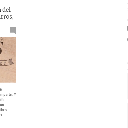
a del
rros,
1
ta
mpartir. Y
om
:
 un
libro
us …