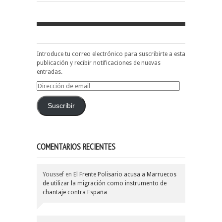
Introduce tu correo electrónico para suscribirte a esta
publicación y recibir notificaciones de nuevas
entradas.
Dirección
de
email
Suscribir
COMENTARIOS RECIENTES
Youssef
en
El Frente Polisario acusa a Marruecos
de utilizar la migración como instrumento de
chantaje contra España