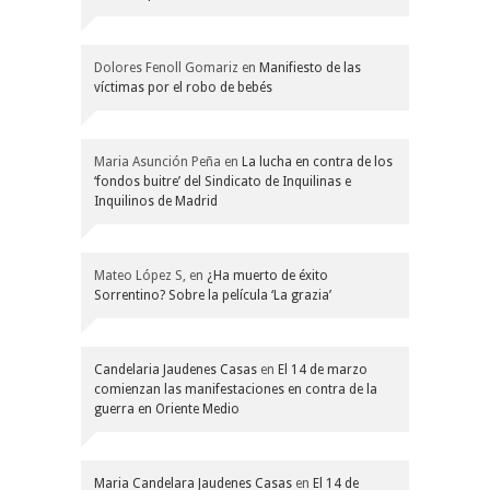
Dolores Fenoll Gomariz
en
Manifiesto de las
víctimas por el robo de bebés
Maria Asunción Peña
en
La lucha en contra de los
‘fondos buitre’ del Sindicato de Inquilinas e
Inquilinos de Madrid
Mateo López S,
en
¿Ha muerto de éxito
Sorrentino? Sobre la película ‘La grazia’
Candelaria Jaudenes Casas
en
El 14 de marzo
comienzan las manifestaciones en contra de la
guerra en Oriente Medio
Maria Candelara Jaudenes Casas
en
El 14 de