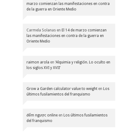
marzo comienzan las manifestaciones en contra
de la guerra en Oriente Medio
Carmela Solanas
en
El 14 de marzo comienzan
las manifestaciones en contra de la guerra en
Oriente Medio
raimon arola
en
‘Alquimia y religión. Lo oculto en
los siglos XVI y XVII’
Grow a Garden calculator value to weight
en
Los
últimos fusilamientos del franquismo
đếm ngược online
en
Los últimos fusilamientos
del franquismo