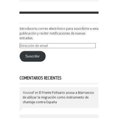
Introduce tu correo electrónico para suscribirte a esta
publicación y recibir notificaciones de nuevas
entradas.
Dirección
de
email
Suscribir
COMENTARIOS RECIENTES
Youssef
en
El Frente Polisario acusa a Marruecos
de utilizar la migración como instrumento de
chantaje contra España