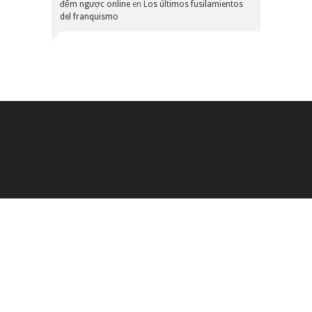
đếm ngược online
en
Los últimos fusilamientos
del franquismo