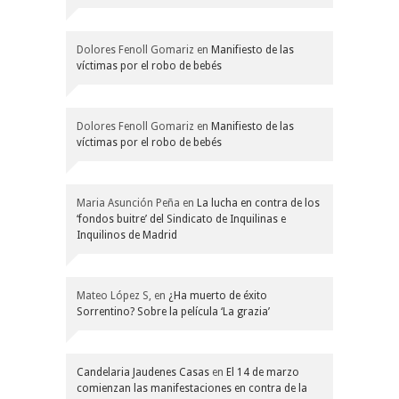
Dolores Fenoll Gomariz
en
Manifiesto de las
víctimas por el robo de bebés
Dolores Fenoll Gomariz
en
Manifiesto de las
víctimas por el robo de bebés
Maria Asunción Peña
en
La lucha en contra de los
‘fondos buitre’ del Sindicato de Inquilinas e
Inquilinos de Madrid
Mateo López S,
en
¿Ha muerto de éxito
Sorrentino? Sobre la película ‘La grazia’
Candelaria Jaudenes Casas
en
El 14 de marzo
comienzan las manifestaciones en contra de la