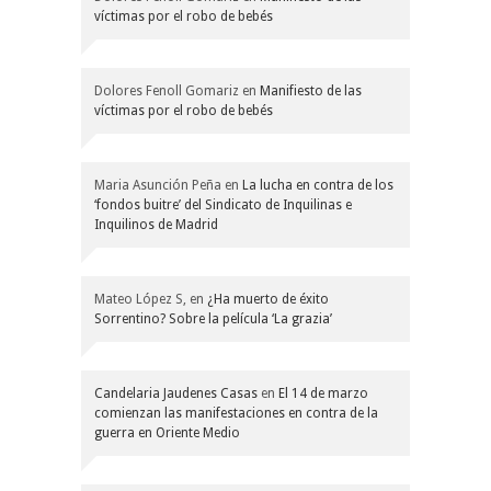
víctimas por el robo de bebés
Dolores Fenoll Gomariz
en
Manifiesto de las
víctimas por el robo de bebés
Maria Asunción Peña
en
La lucha en contra de los
‘fondos buitre’ del Sindicato de Inquilinas e
Inquilinos de Madrid
Mateo López S,
en
¿Ha muerto de éxito
Sorrentino? Sobre la película ‘La grazia’
Candelaria Jaudenes Casas
en
El 14 de marzo
comienzan las manifestaciones en contra de la
guerra en Oriente Medio