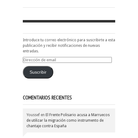
Introduce tu correo electrónico para suscribirte a esta
publicación y recibir notificaciones de nuevas
entradas.
Dirección
de
email
Suscribir
COMENTARIOS RECIENTES
Youssef
en
El Frente Polisario acusa a Marruecos
de utilizar la migración como instrumento de
chantaje contra España