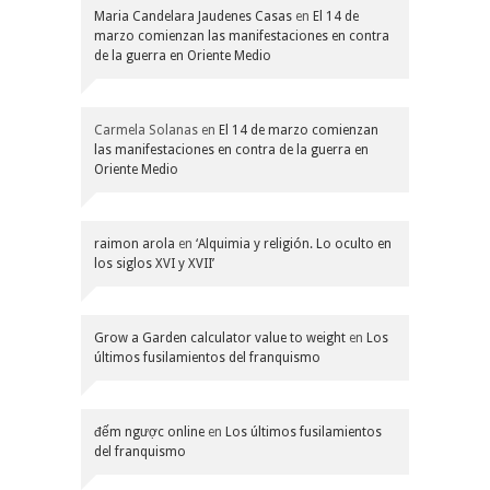
Maria Candelara Jaudenes Casas
en
El 14 de
marzo comienzan las manifestaciones en contra
de la guerra en Oriente Medio
Carmela Solanas
en
El 14 de marzo comienzan
las manifestaciones en contra de la guerra en
Oriente Medio
raimon arola
en
‘Alquimia y religión. Lo oculto en
los siglos XVI y XVII’
Grow a Garden calculator value to weight
en
Los
últimos fusilamientos del franquismo
đếm ngược online
en
Los últimos fusilamientos
del franquismo