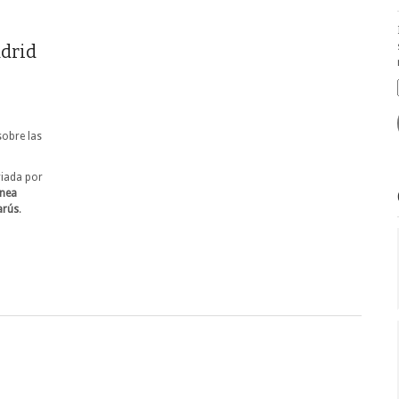
adrid
sobre las
riada por
ínea
arús
.