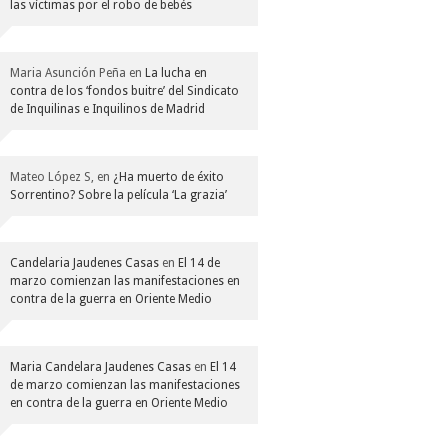
las víctimas por el robo de bebés
Maria Asunción Peña
en
La lucha en
contra de los ‘fondos buitre’ del Sindicato
de Inquilinas e Inquilinos de Madrid
Mateo López S,
en
¿Ha muerto de éxito
Sorrentino? Sobre la película ‘La grazia’
Candelaria Jaudenes Casas
en
El 14 de
marzo comienzan las manifestaciones en
contra de la guerra en Oriente Medio
Maria Candelara Jaudenes Casas
en
El 14
de marzo comienzan las manifestaciones
en contra de la guerra en Oriente Medio