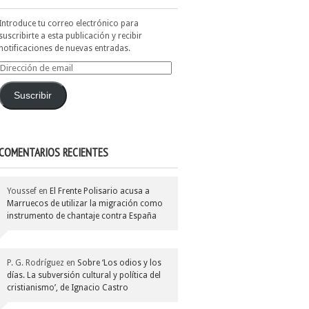
Introduce tu correo electrónico para
suscribirte a esta publicación y recibir
notificaciones de nuevas entradas.
Dirección
de
email
Suscribir
COMENTARIOS RECIENTES
Youssef
en
El Frente Polisario acusa a
Marruecos de utilizar la migración como
instrumento de chantaje contra España
P. G. Rodríguez
en
Sobre ‘Los odios y los
días. La subversión cultural y política del
cristianismo’, de Ignacio Castro