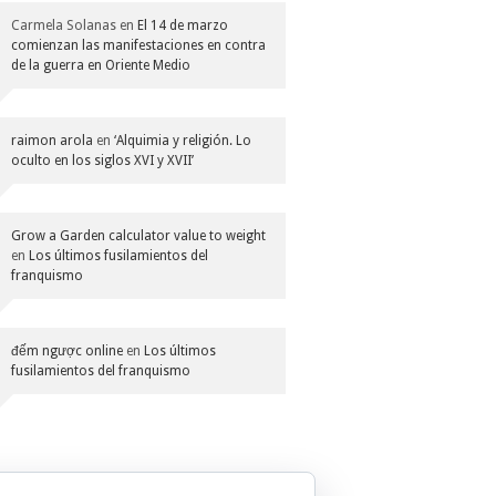
Carmela Solanas
en
El 14 de marzo
comienzan las manifestaciones en contra
de la guerra en Oriente Medio
raimon arola
en
‘Alquimia y religión. Lo
oculto en los siglos XVI y XVII’
Grow a Garden calculator value to weight
en
Los últimos fusilamientos del
franquismo
đếm ngược online
en
Los últimos
fusilamientos del franquismo