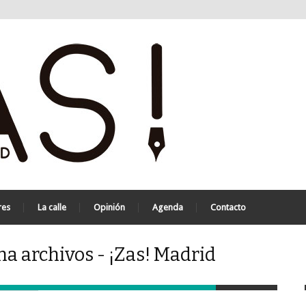
res
La calle
Opinión
Agenda
Contacto
a archivos - ¡Zas! Madrid