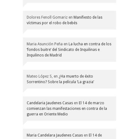
Dolores Fenoll Gomariz
en
Manifiesto de las
víctimas por el robo de bebés
Maria Asunción Peña
en
La lucha en contra de los
‘fondos buitre’ del Sindicato de Inquilinas e
Inquilinos de Madrid
Mateo López S,
en
¿Ha muerto de éxito
Sorrentino? Sobre la película ‘La grazia’
Candelaria Jaudenes Casas
en
El 14 de marzo
comienzan las manifestaciones en contra de la
guerra en Oriente Medio
Maria Candelara Jaudenes Casas
en
El 14 de