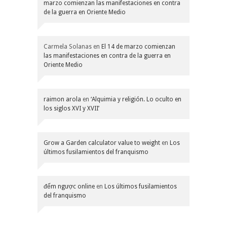
marzo comienzan las manifestaciones en contra
de la guerra en Oriente Medio
Carmela Solanas
en
El 14 de marzo comienzan
las manifestaciones en contra de la guerra en
Oriente Medio
raimon arola
en
‘Alquimia y religión. Lo oculto en
los siglos XVI y XVII’
Grow a Garden calculator value to weight
en
Los
últimos fusilamientos del franquismo
đếm ngược online
en
Los últimos fusilamientos
del franquismo