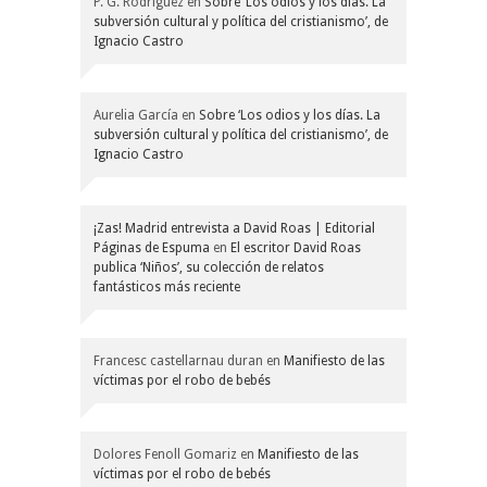
P. G. Rodríguez
en
Sobre ‘Los odios y los días. La
subversión cultural y política del cristianismo’, de
Ignacio Castro
Aurelia García
en
Sobre ‘Los odios y los días. La
subversión cultural y política del cristianismo’, de
Ignacio Castro
¡Zas! Madrid entrevista a David Roas | Editorial
Páginas de Espuma
en
El escritor David Roas
publica ‘Niños’, su colección de relatos
fantásticos más reciente
Francesc castellarnau duran
en
Manifiesto de las
víctimas por el robo de bebés
Dolores Fenoll Gomariz
en
Manifiesto de las
víctimas por el robo de bebés