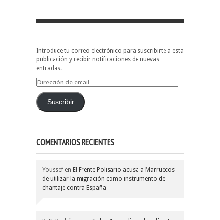
Introduce tu correo electrónico para suscribirte a esta
publicación y recibir notificaciones de nuevas
entradas.
Dirección
de
email
Suscribir
COMENTARIOS RECIENTES
Youssef
en
El Frente Polisario acusa a Marruecos
de utilizar la migración como instrumento de
chantaje contra España