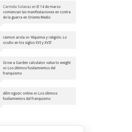
Carmela Solanas
en
El 14 de marzo
comienzan las manifestaciones en contra
de la guerra en Oriente Medio
raimon arola
en
‘Alquimia y religión. Lo
oculto en los siglos XVI y XVII’
Grow a Garden calculator value to weight
en
Los últimos fusilamientos del
franquismo
đếm ngược online
en
Los últimos
fusilamientos del franquismo