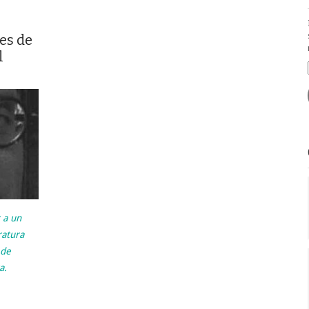
,
es de
l
 a un
ratura
 de
a.