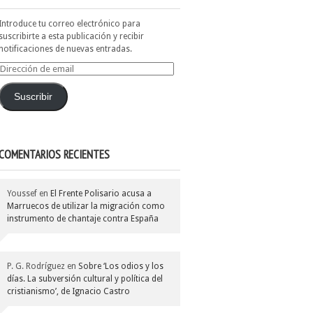
Introduce tu correo electrónico para
suscribirte a esta publicación y recibir
notificaciones de nuevas entradas.
Dirección
de
email
Suscribir
COMENTARIOS RECIENTES
Youssef
en
El Frente Polisario acusa a
Marruecos de utilizar la migración como
instrumento de chantaje contra España
P. G. Rodríguez
en
Sobre ‘Los odios y los
días. La subversión cultural y política del
cristianismo’, de Ignacio Castro