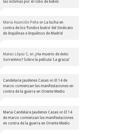
las víctimas por el robo de bebés
Maria Asunción Peña
en
La lucha en
contra de los ‘fondos buitre’ del Sindicato
de Inquilinas e Inquilinos de Madrid
Mateo López S,
en
¿Ha muerto de éxito
Sorrentino? Sobre la película ‘La grazia’
Candelaria Jaudenes Casas
en
El 14 de
marzo comienzan las manifestaciones en
contra de la guerra en Oriente Medio
Maria Candelara Jaudenes Casas
en
El 14
de marzo comienzan las manifestaciones
en contra de la guerra en Oriente Medio