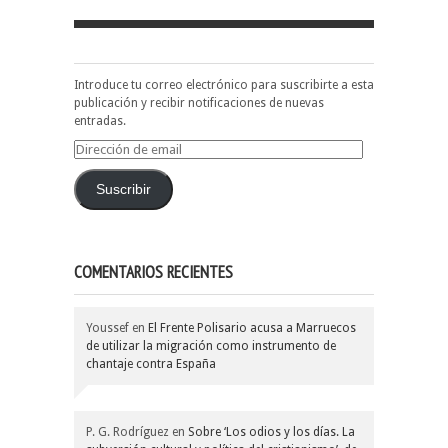
Introduce tu correo electrónico para suscribirte a esta
publicación y recibir notificaciones de nuevas
entradas.
Dirección
de
email
Suscribir
COMENTARIOS RECIENTES
Youssef
en
El Frente Polisario acusa a Marruecos
de utilizar la migración como instrumento de
chantaje contra España
P. G. Rodríguez
en
Sobre ‘Los odios y los días. La