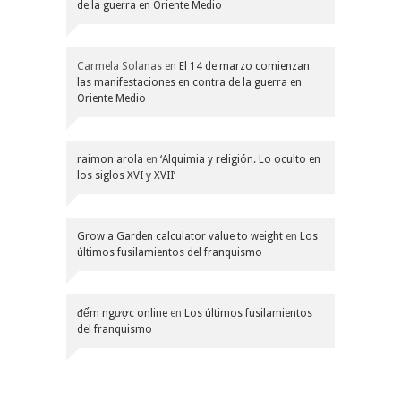
de la guerra en Oriente Medio
Carmela Solanas
en
El 14 de marzo comienzan
las manifestaciones en contra de la guerra en
Oriente Medio
raimon arola
en
‘Alquimia y religión. Lo oculto en
los siglos XVI y XVII’
Grow a Garden calculator value to weight
en
Los
últimos fusilamientos del franquismo
đếm ngược online
en
Los últimos fusilamientos
del franquismo