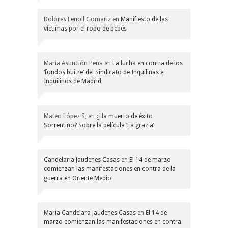
Dolores Fenoll Gomariz
en
Manifiesto de las
víctimas por el robo de bebés
Maria Asunción Peña
en
La lucha en contra de los
‘fondos buitre’ del Sindicato de Inquilinas e
Inquilinos de Madrid
Mateo López S,
en
¿Ha muerto de éxito
Sorrentino? Sobre la película ‘La grazia’
Candelaria Jaudenes Casas
en
El 14 de marzo
comienzan las manifestaciones en contra de la
guerra en Oriente Medio
Maria Candelara Jaudenes Casas
en
El 14 de
marzo comienzan las manifestaciones en contra