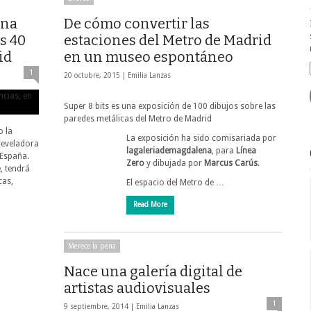
una
De cómo convertir las
s 40
estaciones del Metro de Madrid
id
en un museo espontáneo
1
20 octubre, 2015 |
Emilia Lanzas
Super 8 bits es una exposición de 100 dibujos sobre las
paredes metálicas del Metro de Madrid
o la
La exposición ha sido comisariada por
eveladora
lagaleriademagdalena
, para
Línea
 España.
Zero
y dibujada por
Marcus Carús
.
, tendrá
cas,
El espacio del Metro de …
Read More
Merece la pena
Nace una galería digital de
artistas audiovisuales
1
9 septiembre, 2014 |
Emilia Lanzas