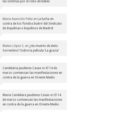
las víctimas por el robo de bebés
Maria Asunción Peña
en
La lucha en
contra de los ‘fondos buitre’ del Sindicato
de Inquilinas e Inquilinos de Madrid
Mateo López S,
en
¿Ha muerto de éxito
Sorrentino? Sobre la película ‘La grazia’
Candelaria Jaudenes Casas
en
El 14 de
marzo comienzan las manifestaciones en
contra de la guerra en Oriente Medio
Maria Candelara Jaudenes Casas
en
El 14
de marzo comienzan las manifestaciones
en contra de la guerra en Oriente Medio