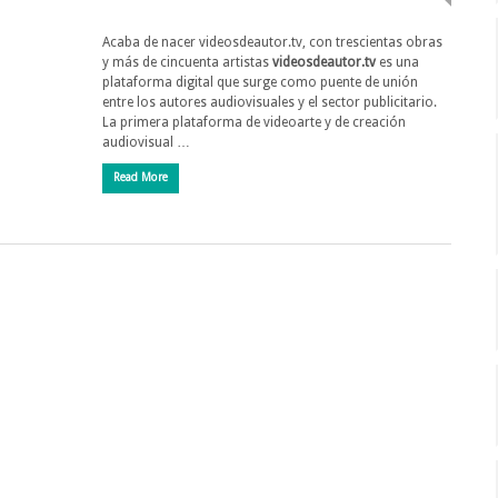
Acaba de nacer videosdeautor.tv, con trescientas obras
y más de cincuenta artistas
videosdeautor.tv
es una
plataforma digital que surge como puente de unión
entre los autores audiovisuales y el sector publicitario.
La primera plataforma de videoarte y de creación
audiovisual …
Read More