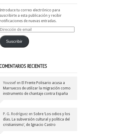
Introduce tu correo electrónico para
suscribirte a esta publicación y recibir
notificaciones de nuevas entradas.
Dirección
de
email
Suscribir
COMENTARIOS RECIENTES
Youssef
en
El Frente Polisario acusa a
Marruecos de utilizar la migración como
instrumento de chantaje contra España
P. G. Rodríguez
en
Sobre ‘Los odios y los
días. La subversión cultural y política del
cristianismo’, de Ignacio Castro