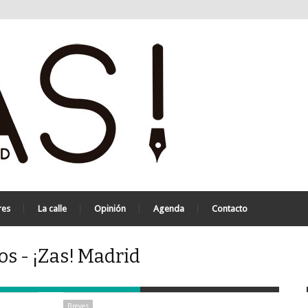
res
La calle
Opinión
Agenda
Contacto
s - ¡Zas! Madrid
Breves