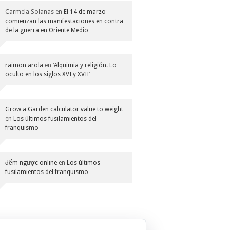
Carmela Solanas
en
El 14 de marzo
comienzan las manifestaciones en contra
de la guerra en Oriente Medio
raimon arola
en
‘Alquimia y religión. Lo
oculto en los siglos XVI y XVII’
Grow a Garden calculator value to weight
en
Los últimos fusilamientos del
franquismo
đếm ngược online
en
Los últimos
fusilamientos del franquismo