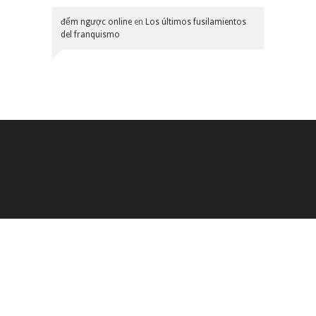
đếm ngược online
en
Los últimos fusilamientos
del franquismo