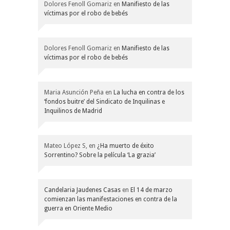
Dolores Fenoll Gomariz
en
Manifiesto de las
víctimas por el robo de bebés
Dolores Fenoll Gomariz
en
Manifiesto de las
víctimas por el robo de bebés
Maria Asunción Peña
en
La lucha en contra de los
‘fondos buitre’ del Sindicato de Inquilinas e
Inquilinos de Madrid
Mateo López S,
en
¿Ha muerto de éxito
Sorrentino? Sobre la película ‘La grazia’
Candelaria Jaudenes Casas
en
El 14 de marzo
comienzan las manifestaciones en contra de la
guerra en Oriente Medio