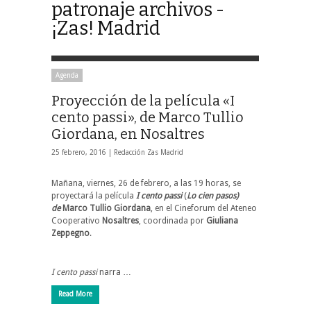
patronaje archivos -
¡Zas! Madrid
Agenda
Proyección de la película «I
cento passi», de Marco Tullio
Giordana, en Nosaltres
25 febrero, 2016 |
Redacción Zas Madrid
Mañana, viernes, 26 de febrero, a las 19 horas, se
proyectará la película
I cento passi
(
Lo cien pasos)
de
Marco Tullio Giordana
, en el Cineforum del Ateneo
Cooperativo
Nosaltres
, coordinada por
Giuliana
Zeppegno
.
I cento passi
narra …
Read More