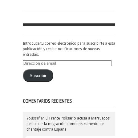
Introduce tu correo electrónico para suscribirte a esta
publicación y recibir notificaciones de nuevas
entradas.
Dirección
de
email
Suscribir
COMENTARIOS RECIENTES
Youssef
en
El Frente Polisario acusa a Marruecos
de utilizar la migración como instrumento de
chantaje contra España