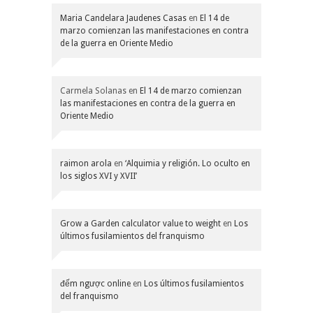
Maria Candelara Jaudenes Casas
en
El 14 de
marzo comienzan las manifestaciones en contra
de la guerra en Oriente Medio
Carmela Solanas
en
El 14 de marzo comienzan
las manifestaciones en contra de la guerra en
Oriente Medio
raimon arola
en
‘Alquimia y religión. Lo oculto en
los siglos XVI y XVII’
Grow a Garden calculator value to weight
en
Los
últimos fusilamientos del franquismo
đếm ngược online
en
Los últimos fusilamientos
del franquismo