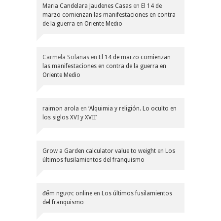
Maria Candelara Jaudenes Casas
en
El 14 de
marzo comienzan las manifestaciones en contra
de la guerra en Oriente Medio
Carmela Solanas
en
El 14 de marzo comienzan
las manifestaciones en contra de la guerra en
Oriente Medio
raimon arola
en
‘Alquimia y religión. Lo oculto en
los siglos XVI y XVII’
Grow a Garden calculator value to weight
en
Los
últimos fusilamientos del franquismo
đếm ngược online
en
Los últimos fusilamientos
del franquismo