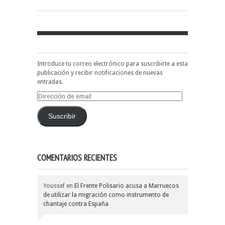
Introduce tu correo electrónico para suscribirte a esta
publicación y recibir notificaciones de nuevas
entradas.
Dirección
de
email
Suscribir
COMENTARIOS RECIENTES
Youssef
en
El Frente Polisario acusa a Marruecos
de utilizar la migración como instrumento de
chantaje contra España