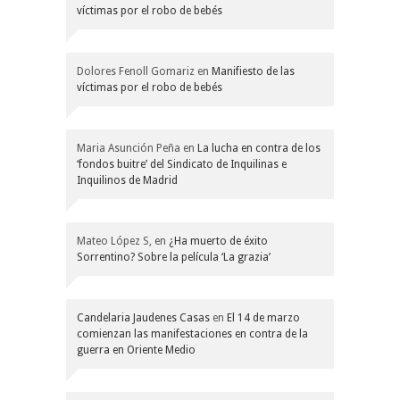
víctimas por el robo de bebés
Dolores Fenoll Gomariz
en
Manifiesto de las
víctimas por el robo de bebés
Maria Asunción Peña
en
La lucha en contra de los
‘fondos buitre’ del Sindicato de Inquilinas e
Inquilinos de Madrid
Mateo López S,
en
¿Ha muerto de éxito
Sorrentino? Sobre la película ‘La grazia’
Candelaria Jaudenes Casas
en
El 14 de marzo
comienzan las manifestaciones en contra de la
guerra en Oriente Medio