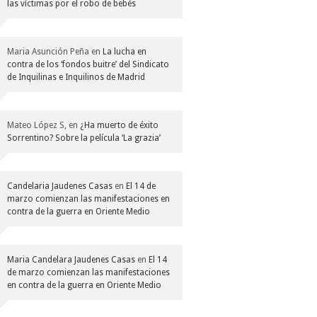
las víctimas por el robo de bebés
Maria Asunción Peña
en
La lucha en
contra de los ‘fondos buitre’ del Sindicato
de Inquilinas e Inquilinos de Madrid
Mateo López S,
en
¿Ha muerto de éxito
Sorrentino? Sobre la película ‘La grazia’
Candelaria Jaudenes Casas
en
El 14 de
marzo comienzan las manifestaciones en
contra de la guerra en Oriente Medio
Maria Candelara Jaudenes Casas
en
El 14
de marzo comienzan las manifestaciones
en contra de la guerra en Oriente Medio