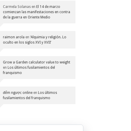
Carmela Solanas
en
El 14 de marzo
comienzan las manifestaciones en contra
de la guerra en Oriente Medio
raimon arola
en
‘Alquimia y religión. Lo
oculto en los siglos XVI y XVII’
Grow a Garden calculator value to weight
en
Los últimos fusilamientos del
franquismo
đếm ngược online
en
Los últimos
fusilamientos del franquismo