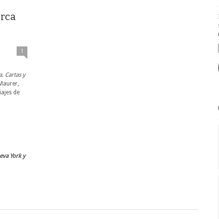
orca
1
. Cartas y
 Maurer,
iajes de
eva York y