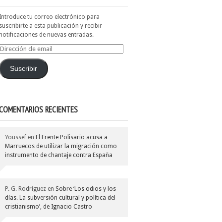
Introduce tu correo electrónico para
suscribirte a esta publicación y recibir
notificaciones de nuevas entradas.
Dirección
de
email
Suscribir
COMENTARIOS RECIENTES
Youssef
en
El Frente Polisario acusa a
Marruecos de utilizar la migración como
instrumento de chantaje contra España
P. G. Rodríguez
en
Sobre ‘Los odios y los
días. La subversión cultural y política del
cristianismo’, de Ignacio Castro