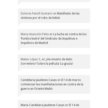
Dolores Fenoll Gomariz
en
Manifiesto de las
víctimas por el robo de bebés
Maria Asunción Peña
en
La lucha en contra de los
‘fondos buitre’ del Sindicato de Inquilinas e
Inquilinos de Madrid
Mateo López S,
en
¿Ha muerto de éxito
Sorrentino? Sobre la película ‘La grazia’
Candelaria Jaudenes Casas
en
El 14 de marzo
comienzan las manifestaciones en contra de la
guerra en Oriente Medio
Maria Candelara Jaudenes Casas
en
El 14 de