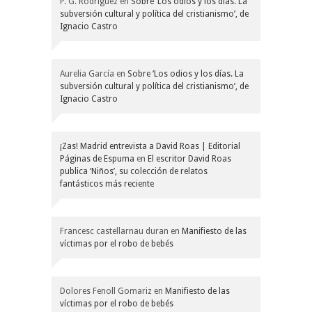
P. G. Rodríguez
en
Sobre ‘Los odios y los días. La
subversión cultural y política del cristianismo’, de
Ignacio Castro
Aurelia García
en
Sobre ‘Los odios y los días. La
subversión cultural y política del cristianismo’, de
Ignacio Castro
¡Zas! Madrid entrevista a David Roas | Editorial
Páginas de Espuma
en
El escritor David Roas
publica ‘Niños’, su colección de relatos
fantásticos más reciente
Francesc castellarnau duran
en
Manifiesto de las
víctimas por el robo de bebés
Dolores Fenoll Gomariz
en
Manifiesto de las
víctimas por el robo de bebés