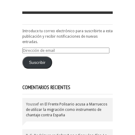
Introduce tu correo electrónico para suscribirte a esta
publicación y recibir notificaciones de nuevas
entradas.
Dirección
de
email
Suscribir
COMENTARIOS RECIENTES
Youssef
en
El Frente Polisario acusa a Marruecos
de utilizar la migración como instrumento de
chantaje contra España