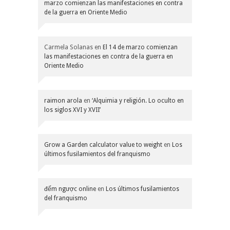
marzo comienzan las manifestaciones en contra
de la guerra en Oriente Medio
Carmela Solanas
en
El 14 de marzo comienzan
las manifestaciones en contra de la guerra en
Oriente Medio
raimon arola
en
‘Alquimia y religión. Lo oculto en
los siglos XVI y XVII’
Grow a Garden calculator value to weight
en
Los
últimos fusilamientos del franquismo
đếm ngược online
en
Los últimos fusilamientos
del franquismo