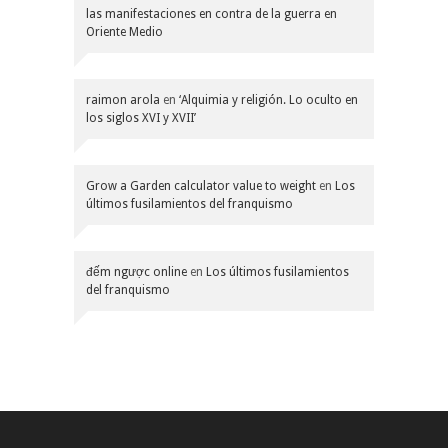
las manifestaciones en contra de la guerra en
Oriente Medio
raimon arola
en
‘Alquimia y religión. Lo oculto en
los siglos XVI y XVII’
Grow a Garden calculator value to weight
en
Los
últimos fusilamientos del franquismo
đếm ngược online
en
Los últimos fusilamientos
del franquismo