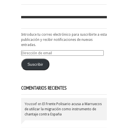
Introduce tu correo electrónico para suscribirte a esta
publicación y recibir notificaciones de nuevas
entradas.
Dirección
de
email
Suscribir
COMENTARIOS RECIENTES
Youssef
en
El Frente Polisario acusa a Marruecos
de utilizar la migración como instrumento de
chantaje contra España