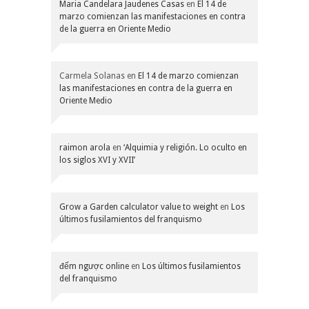
Maria Candelara Jaudenes Casas
en
El 14 de
marzo comienzan las manifestaciones en contra
de la guerra en Oriente Medio
Carmela Solanas
en
El 14 de marzo comienzan
las manifestaciones en contra de la guerra en
Oriente Medio
raimon arola
en
‘Alquimia y religión. Lo oculto en
los siglos XVI y XVII’
Grow a Garden calculator value to weight
en
Los
últimos fusilamientos del franquismo
đếm ngược online
en
Los últimos fusilamientos
del franquismo