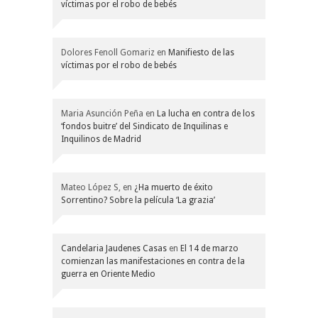
víctimas por el robo de bebés
Dolores Fenoll Gomariz
en
Manifiesto de las
víctimas por el robo de bebés
Maria Asunción Peña
en
La lucha en contra de los
‘fondos buitre’ del Sindicato de Inquilinas e
Inquilinos de Madrid
Mateo López S,
en
¿Ha muerto de éxito
Sorrentino? Sobre la película ‘La grazia’
Candelaria Jaudenes Casas
en
El 14 de marzo
comienzan las manifestaciones en contra de la
guerra en Oriente Medio