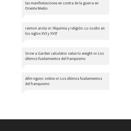
las manifestaciones en contra de la guerra en
Oriente Medio
raimon arola
en
‘Alquimia y religión. Lo oculto en
los siglos XVI y XVII’
Grow a Garden calculator value to weight
en
Los
últimos fusilamientos del franquismo
đếm ngược online
en
Los últimos fusilamientos
del franquismo