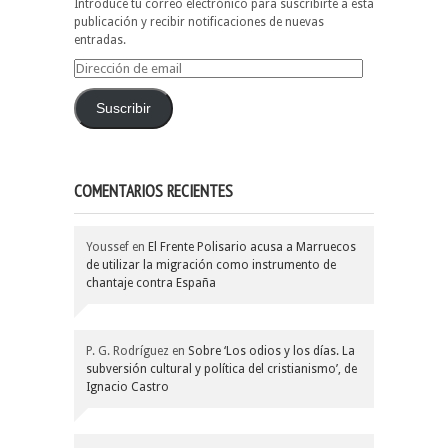
Introduce tu correo electrónico para suscribirte a esta
publicación y recibir notificaciones de nuevas
entradas.
Dirección
de
email
Suscribir
COMENTARIOS RECIENTES
Youssef
en
El Frente Polisario acusa a Marruecos
de utilizar la migración como instrumento de
chantaje contra España
P. G. Rodríguez
en
Sobre ‘Los odios y los días. La
subversión cultural y política del cristianismo’, de
Ignacio Castro