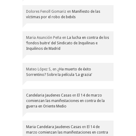
Dolores Fenoll Gomariz
en
Manifiesto de las
víctimas por el robo de bebés
Maria Asunción Peña
en
La lucha en contra de los
‘fondos buitre’ del Sindicato de Inquilinas e
Inquilinos de Madrid
Mateo López S,
en
¿Ha muerto de éxito
Sorrentino? Sobre la película ‘La grazia’
Candelaria Jaudenes Casas
en
El 14 de marzo
comienzan las manifestaciones en contra de la
guerra en Oriente Medio
Maria Candelara Jaudenes Casas
en
El 14 de
marzo comienzan las manifestaciones en contra