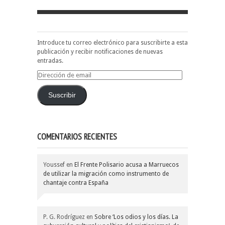
Introduce tu correo electrónico para suscribirte a esta
publicación y recibir notificaciones de nuevas
entradas.
Dirección
de
email
Suscribir
COMENTARIOS RECIENTES
Youssef
en
El Frente Polisario acusa a Marruecos
de utilizar la migración como instrumento de
chantaje contra España
P. G. Rodríguez
en
Sobre ‘Los odios y los días. La