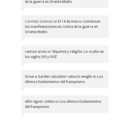
de la guerra en Oriente Medio
Carmela Solanas
en
El 14 de marzo comienzan
las manifestaciones en contra de la guerra en
Oriente Medio
raimon arola
en
‘Alquimia y religión. Lo oculto en
los siglos XVI y XVII’
Grow a Garden calculator value to weight
en
Los
últimos fusilamientos del franquismo
đếm ngược online
en
Los últimos fusilamientos
del franquismo