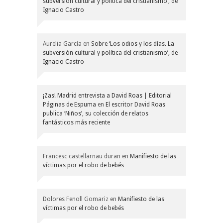
subversión cultural y política del cristianismo’, de
Ignacio Castro
Aurelia García
en
Sobre ‘Los odios y los días. La
subversión cultural y política del cristianismo’, de
Ignacio Castro
¡Zas! Madrid entrevista a David Roas | Editorial
Páginas de Espuma
en
El escritor David Roas
publica ‘Niños’, su colección de relatos
fantásticos más reciente
Francesc castellarnau duran
en
Manifiesto de las
víctimas por el robo de bebés
Dolores Fenoll Gomariz
en
Manifiesto de las
víctimas por el robo de bebés