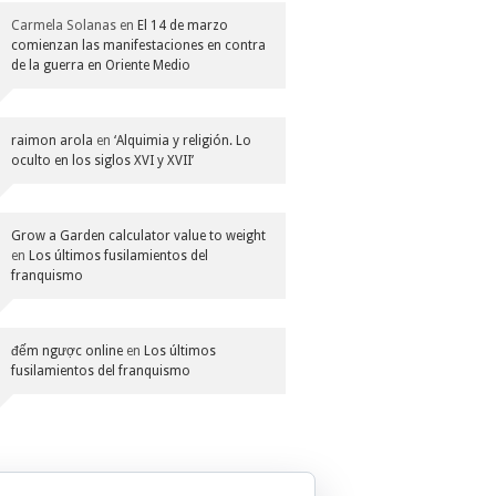
Carmela Solanas
en
El 14 de marzo
comienzan las manifestaciones en contra
de la guerra en Oriente Medio
raimon arola
en
‘Alquimia y religión. Lo
oculto en los siglos XVI y XVII’
Grow a Garden calculator value to weight
en
Los últimos fusilamientos del
franquismo
đếm ngược online
en
Los últimos
fusilamientos del franquismo