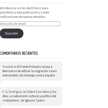
Introduce tu correo electrónico para
suscribirte a esta publicación y recibir
notificaciones de nuevas entradas.
Dirección
de
email
Suscribir
COMENTARIOS RECIENTES
Youssef
en
El Frente Polisario acusa a
Marruecos de utilizar la migración como
instrumento de chantaje contra España
P. G. Rodríguez
en
Sobre ‘Los odios y los
días. La subversión cultural y política del
cristianismo’, de Ignacio Castro