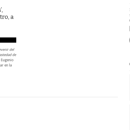
’,
ro, a
venir del
vastedad de
Eugenio
ar en la