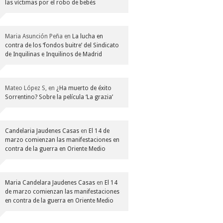
las víctimas por el robo de bebés
Maria Asunción Peña
en
La lucha en
contra de los ‘fondos buitre’ del Sindicato
de Inquilinas e Inquilinos de Madrid
Mateo López S,
en
¿Ha muerto de éxito
Sorrentino? Sobre la película ‘La grazia’
Candelaria Jaudenes Casas
en
El 14 de
marzo comienzan las manifestaciones en
contra de la guerra en Oriente Medio
Maria Candelara Jaudenes Casas
en
El 14
de marzo comienzan las manifestaciones
en contra de la guerra en Oriente Medio