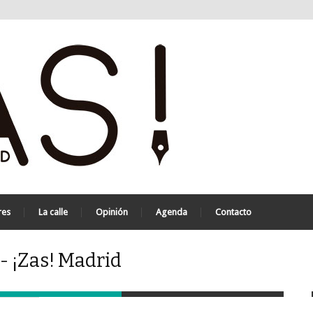
res
La calle
Opinión
Agenda
Contacto
- ¡Zas! Madrid