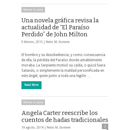
Merece la pena
Una novela gráfica revisa la
actualidad de “El Paraíso
Perdido” de John Milton
9 febrero, 2015 |
Pedro M. Domene
El hombre y su desobediencia, y como consecuencia
de ella, la pérdida del Paraíso donde amablemente
moraba. La Serpiente motivó su caída, o quizá fuera
Satanás, o simplemente la maldad personificada en
este ángel, quien junto a toda una legión …
Read More
Merece la pena
Angela Carter reescribe los
cuentos de hadas tradicionales
2
19 agosto, 2014 |
Pedro M. Domene