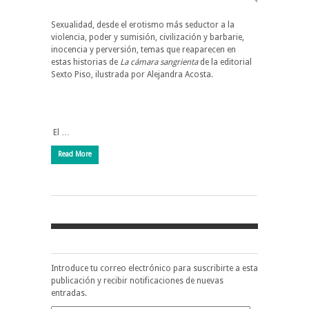
Sexualidad, desde el erotismo más seductor a la
violencia, poder y sumisión, civilización y barbarie,
inocencia y perversión, temas que reaparecen en
estas historias de
La cámara sangrienta
de la editorial
Sexto Piso, ilustrada por Alejandra Acosta.
El …
Read More
Introduce tu correo electrónico para suscribirte a esta
publicación y recibir notificaciones de nuevas
entradas.