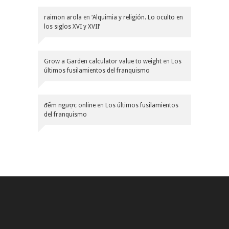
raimon arola
en
‘Alquimia y religión. Lo oculto en
los siglos XVI y XVII’
Grow a Garden calculator value to weight
en
Los
últimos fusilamientos del franquismo
đếm ngược online
en
Los últimos fusilamientos
del franquismo