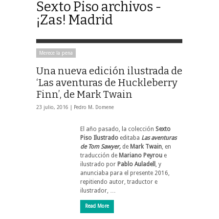
Sexto Piso archivos -
¡Zas! Madrid
Merece la pena
Una nueva edición ilustrada de
‘Las aventuras de Huckleberry
Finn’, de Mark Twain
23 julio, 2016 |
Pedro M. Domene
El año pasado, la colección
Sexto
Piso Ilustrado
editaba
Las aventuras
de Tom Sawyer,
de
Mark Twain
, en
traducción de
Mariano Peyrou
e
ilustrado por
Pablo Auladell
, y
anunciaba para el presente 2016,
repitiendo autor, traductor e
ilustrador, …
Read More