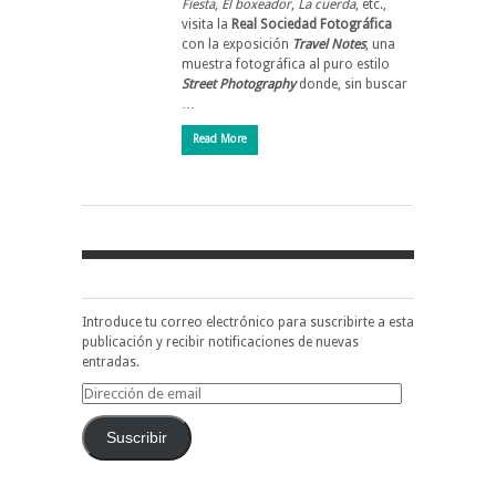
Fiesta
,
El boxeador
,
La cuerda
, etc.,
visita la
Real Sociedad Fotográfica
con la exposición
Travel Notes
, una
muestra fotográfica al puro estilo
Street Photography
donde, sin buscar
…
Read More
Introduce tu correo electrónico para suscribirte a esta
publicación y recibir notificaciones de nuevas
entradas.
Dirección
de
email
Suscribir