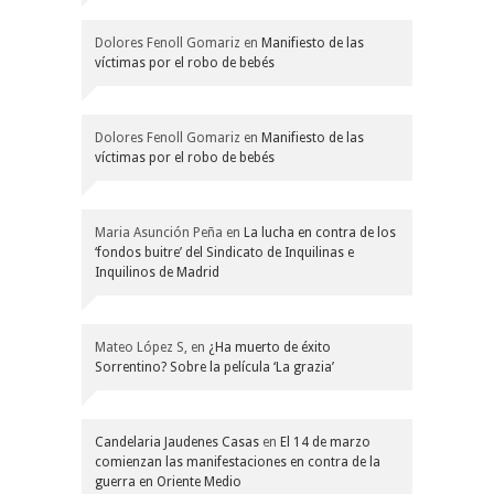
Dolores Fenoll Gomariz
en
Manifiesto de las
víctimas por el robo de bebés
Dolores Fenoll Gomariz
en
Manifiesto de las
víctimas por el robo de bebés
Maria Asunción Peña
en
La lucha en contra de los
‘fondos buitre’ del Sindicato de Inquilinas e
Inquilinos de Madrid
Mateo López S,
en
¿Ha muerto de éxito
Sorrentino? Sobre la película ‘La grazia’
Candelaria Jaudenes Casas
en
El 14 de marzo
comienzan las manifestaciones en contra de la
guerra en Oriente Medio