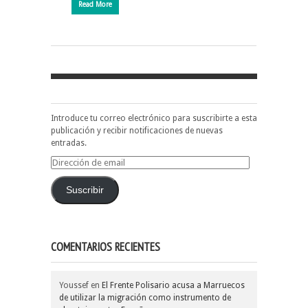
Read More
Introduce tu correo electrónico para suscribirte a esta
publicación y recibir notificaciones de nuevas
entradas.
Dirección
de
email
Suscribir
COMENTARIOS RECIENTES
Youssef
en
El Frente Polisario acusa a Marruecos
de utilizar la migración como instrumento de