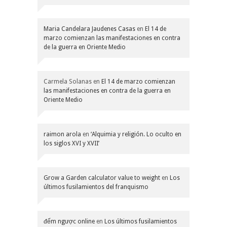
Maria Candelara Jaudenes Casas
en
El 14 de
marzo comienzan las manifestaciones en contra
de la guerra en Oriente Medio
Carmela Solanas
en
El 14 de marzo comienzan
las manifestaciones en contra de la guerra en
Oriente Medio
raimon arola
en
‘Alquimia y religión. Lo oculto en
los siglos XVI y XVII’
Grow a Garden calculator value to weight
en
Los
últimos fusilamientos del franquismo
đếm ngược online
en
Los últimos fusilamientos