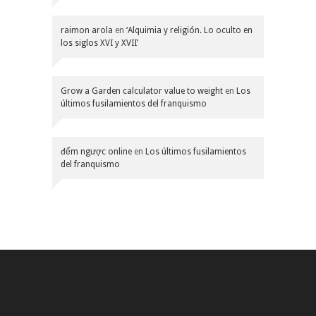
raimon arola
en
‘Alquimia y religión. Lo oculto en
los siglos XVI y XVII’
Grow a Garden calculator value to weight
en
Los
últimos fusilamientos del franquismo
đếm ngược online
en
Los últimos fusilamientos
del franquismo