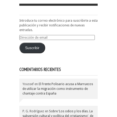
Introduce tu correo electrónico para suscribirte a esta
publicación y recibir notificaciones de nuevas
entradas.
Dirección
de
email
Suscribir
COMENTARIOS RECIENTES
Youssef
en
El Frente Polisario acusa a Marruecos
de utilizar la migración como instrumento de
chantaje contra España
P. G. Rodríguez
en
Sobre ‘Los odios y los días. La
subversión cultural y política del cristianismo’, de