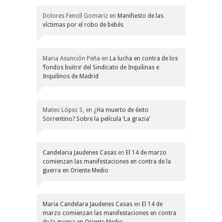
Dolores Fenoll Gomariz
en
Manifiesto de las
víctimas por el robo de bebés
Maria Asunción Peña
en
La lucha en contra de los
‘fondos buitre’ del Sindicato de Inquilinas e
Inquilinos de Madrid
Mateo López S,
en
¿Ha muerto de éxito
Sorrentino? Sobre la película ‘La grazia’
Candelaria Jaudenes Casas
en
El 14 de marzo
comienzan las manifestaciones en contra de la
guerra en Oriente Medio
Maria Candelara Jaudenes Casas
en
El 14 de
marzo comienzan las manifestaciones en contra
de la guerra en Oriente Medio