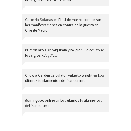
Carmela Solanas
en
El 14 de marzo comienzan
las manifestaciones en contra de la guerra en
Oriente Medio
raimon arola
en
‘Alquimia y religión. Lo oculto en
los siglos XVI y XVII’
Grow a Garden calculator value to weight
en
Los
últimos fusilamientos del franquismo
đếm ngược online
en
Los últimos fusilamientos
del franquismo