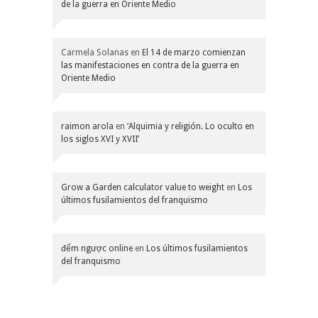
de la guerra en Oriente Medio
Carmela Solanas
en
El 14 de marzo comienzan
las manifestaciones en contra de la guerra en
Oriente Medio
raimon arola
en
‘Alquimia y religión. Lo oculto en
los siglos XVI y XVII’
Grow a Garden calculator value to weight
en
Los
últimos fusilamientos del franquismo
đếm ngược online
en
Los últimos fusilamientos
del franquismo