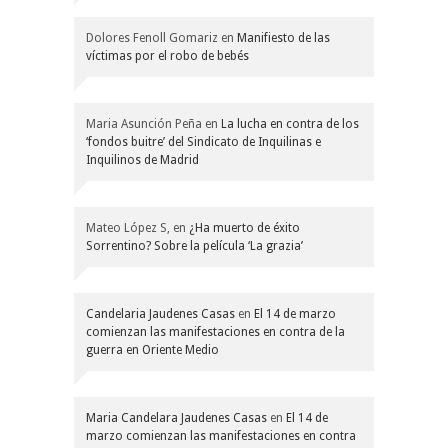
Dolores Fenoll Gomariz
en
Manifiesto de las
víctimas por el robo de bebés
Maria Asunción Peña
en
La lucha en contra de los
‘fondos buitre’ del Sindicato de Inquilinas e
Inquilinos de Madrid
Mateo López S,
en
¿Ha muerto de éxito
Sorrentino? Sobre la película ‘La grazia’
Candelaria Jaudenes Casas
en
El 14 de marzo
comienzan las manifestaciones en contra de la
guerra en Oriente Medio
Maria Candelara Jaudenes Casas
en
El 14 de
marzo comienzan las manifestaciones en contra