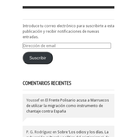
Introduce tu correo electrónico para suscribirte a esta
publicación y recibir notificaciones de nuevas
entradas.
Dirección
de
email
Suscribir
COMENTARIOS RECIENTES
Youssef
en
El Frente Polisario acusa a Marruecos
de utilizar la migración como instrumento de
chantaje contra España
P. G. Rodríguez
en
Sobre ‘Los odios y los días. La