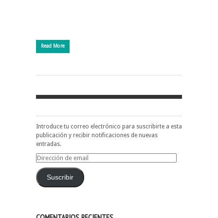
Read More
Introduce tu correo electrónico para suscribirte a esta
publicación y recibir notificaciones de nuevas
entradas.
Dirección
de
email
Suscribir
COMENTARIOS RECIENTES