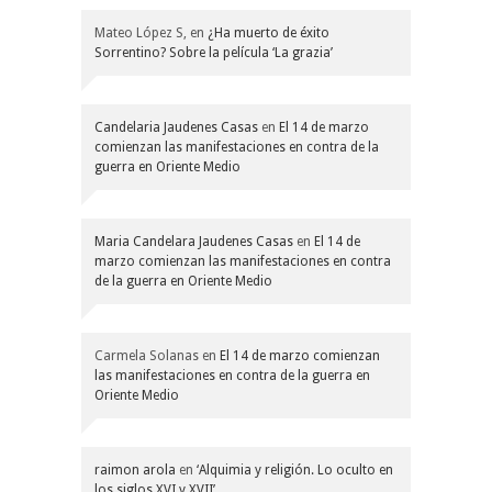
Mateo López S,
en
¿Ha muerto de éxito
Sorrentino? Sobre la película ‘La grazia’
Candelaria Jaudenes Casas
en
El 14 de marzo
comienzan las manifestaciones en contra de la
guerra en Oriente Medio
Maria Candelara Jaudenes Casas
en
El 14 de
marzo comienzan las manifestaciones en contra
de la guerra en Oriente Medio
Carmela Solanas
en
El 14 de marzo comienzan
las manifestaciones en contra de la guerra en
Oriente Medio
raimon arola
en
‘Alquimia y religión. Lo oculto en
los siglos XVI y XVII’