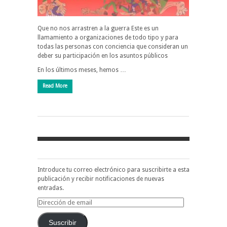
Que no nos arrastren a la guerra Este es un
llamamiento a organizaciones de todo tipo y para
todas las personas con conciencia que consideran un
deber su participación en los asuntos públicos
En los últimos meses, hemos …
Read More
Introduce tu correo electrónico para suscribirte a esta
publicación y recibir notificaciones de nuevas
entradas.
Dirección
de
email
Suscribir