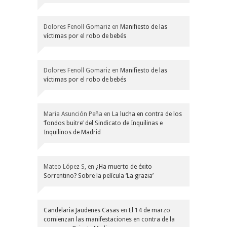
Dolores Fenoll Gomariz
en
Manifiesto de las
víctimas por el robo de bebés
Dolores Fenoll Gomariz
en
Manifiesto de las
víctimas por el robo de bebés
Maria Asunción Peña
en
La lucha en contra de los
‘fondos buitre’ del Sindicato de Inquilinas e
Inquilinos de Madrid
Mateo López S,
en
¿Ha muerto de éxito
Sorrentino? Sobre la película ‘La grazia’
Candelaria Jaudenes Casas
en
El 14 de marzo
comienzan las manifestaciones en contra de la