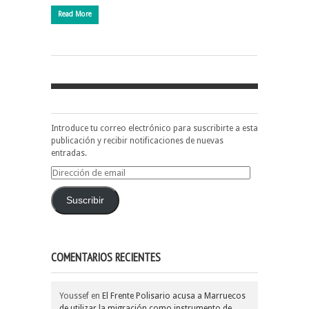
Read More
Introduce tu correo electrónico para suscribirte a esta
publicación y recibir notificaciones de nuevas
entradas.
Dirección
de
email
Suscribir
COMENTARIOS RECIENTES
Youssef
en
El Frente Polisario acusa a Marruecos
de utilizar la migración como instrumento de