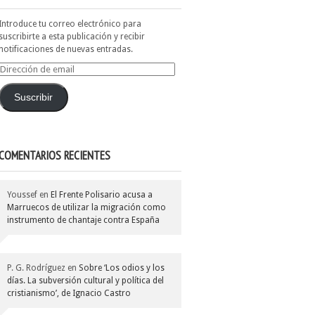
Introduce tu correo electrónico para
suscribirte a esta publicación y recibir
notificaciones de nuevas entradas.
Dirección
de
email
Suscribir
COMENTARIOS RECIENTES
Youssef
en
El Frente Polisario acusa a
Marruecos de utilizar la migración como
instrumento de chantaje contra España
P. G. Rodríguez
en
Sobre ‘Los odios y los
días. La subversión cultural y política del
cristianismo’, de Ignacio Castro