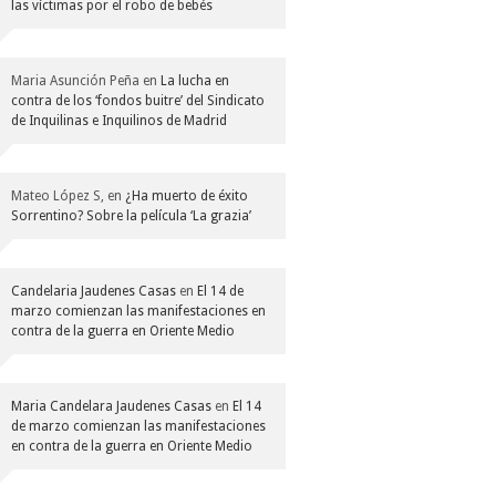
las víctimas por el robo de bebés
Maria Asunción Peña
en
La lucha en
contra de los ‘fondos buitre’ del Sindicato
de Inquilinas e Inquilinos de Madrid
Mateo López S,
en
¿Ha muerto de éxito
Sorrentino? Sobre la película ‘La grazia’
Candelaria Jaudenes Casas
en
El 14 de
marzo comienzan las manifestaciones en
contra de la guerra en Oriente Medio
Maria Candelara Jaudenes Casas
en
El 14
de marzo comienzan las manifestaciones
en contra de la guerra en Oriente Medio