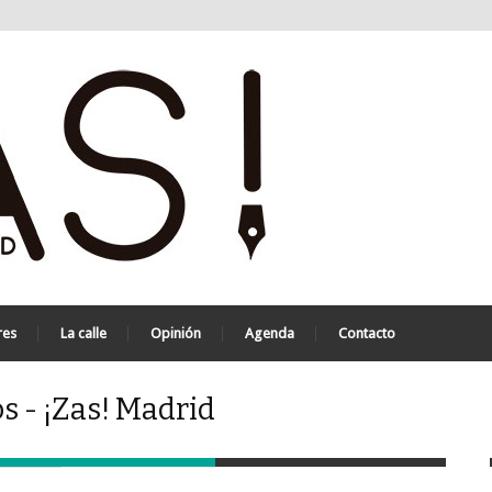
res
La calle
Opinión
Agenda
Contacto
s - ¡Zas! Madrid