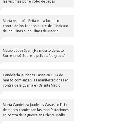
las víctimas por el robo de bebés
Maria Asunción Peña
en
La lucha en
contra de los ‘fondos buitre’ del Sindicato
de Inquilinas e Inquilinos de Madrid
Mateo López S,
en
¿Ha muerto de éxito
Sorrentino? Sobre la película ‘La grazia’
Candelaria Jaudenes Casas
en
El 14 de
marzo comienzan las manifestaciones en
contra de la guerra en Oriente Medio
Maria Candelara Jaudenes Casas
en
El 14
de marzo comienzan las manifestaciones
en contra de la guerra en Oriente Medio