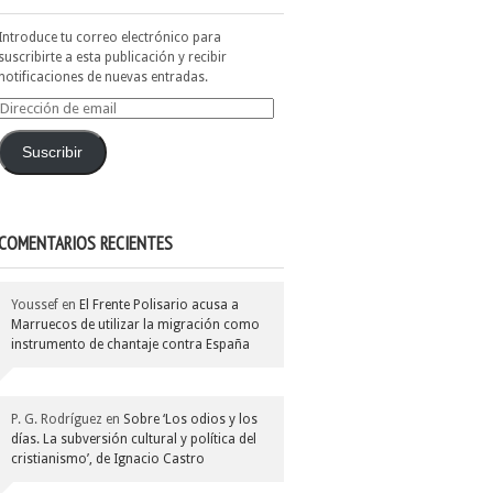
Introduce tu correo electrónico para
suscribirte a esta publicación y recibir
notificaciones de nuevas entradas.
Dirección
de
email
Suscribir
COMENTARIOS RECIENTES
Youssef
en
El Frente Polisario acusa a
Marruecos de utilizar la migración como
instrumento de chantaje contra España
P. G. Rodríguez
en
Sobre ‘Los odios y los
días. La subversión cultural y política del
cristianismo’, de Ignacio Castro