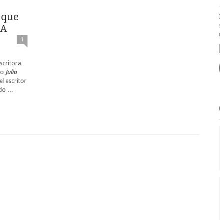
 que
DA
1
scritora
bro
Julio
el escritor
rdo …