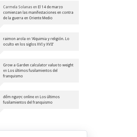
Carmela Solanas
en
El 14 de marzo
comienzan las manifestaciones en contra
de la guerra en Oriente Medio
raimon arola
en
‘Alquimia y religión. Lo
oculto en los siglos XVI y XVII’
Grow a Garden calculator value to weight
en
Los últimos fusilamientos del
franquismo
đếm ngược online
en
Los últimos
fusilamientos del franquismo