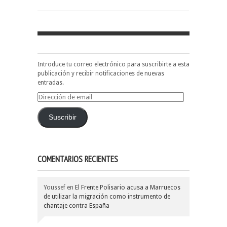
Introduce tu correo electrónico para suscribirte a esta
publicación y recibir notificaciones de nuevas
entradas.
Dirección
de
email
Suscribir
COMENTARIOS RECIENTES
Youssef
en
El Frente Polisario acusa a Marruecos
de utilizar la migración como instrumento de
chantaje contra España