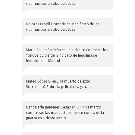
víctimas por el robo de bebés
Dolores Fenoll Gomariz
en
Manifiesto de las
víctimas por el robo de bebés
Maria Asunción Peña
en
La lucha en contra de los
‘fondos buitre’ del Sindicato de Inquilinas e
Inquilinos de Madrid
Mateo López S,
en
¿Ha muerto de éxito
Sorrentino? Sobre la película ‘La grazia’
Candelaria Jaudenes Casas
en
El 14 de marzo
comienzan las manifestaciones en contra de la
guerra en Oriente Medio