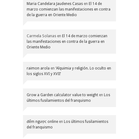
Maria Candelara Jaudenes Casas
en
El 14 de
marzo comienzan las manifestaciones en contra
de la guerra en Oriente Medio
Carmela Solanas
en
El 14 de marzo comienzan
las manifestaciones en contra de la guerra en
Oriente Medio
raimon arola
en
‘Alquimia y religión. Lo oculto en
los siglos XVI y XVII’
Grow a Garden calculator value to weight
en
Los
últimos fusilamientos del franquismo
đếm ngược online
en
Los últimos fusilamientos
del franquismo