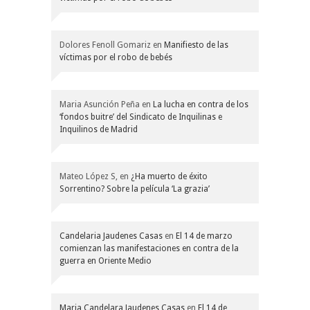
Dolores Fenoll Gomariz
en
Manifiesto de las
víctimas por el robo de bebés
Maria Asunción Peña
en
La lucha en contra de los
‘fondos buitre’ del Sindicato de Inquilinas e
Inquilinos de Madrid
Mateo López S,
en
¿Ha muerto de éxito
Sorrentino? Sobre la película ‘La grazia’
Candelaria Jaudenes Casas
en
El 14 de marzo
comienzan las manifestaciones en contra de la
guerra en Oriente Medio
Maria Candelara Jaudenes Casas
en
El 14 de