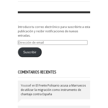
Introduce tu correo electrónico para suscribirte a esta
publicación y recibir notificaciones de nuevas
entradas.
Dirección
de
email
Suscribir
COMENTARIOS RECIENTES
Youssef
en
El Frente Polisario acusa a Marruecos
de utilizar la migración como instrumento de
chantaje contra España