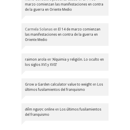
marzo comienzan las manifestaciones en contra
de la guerra en Oriente Medio
Carmela Solanas
en
El 14 de marzo comienzan
las manifestaciones en contra de la guerra en
Oriente Medio
raimon arola
en
‘Alquimia y religión. Lo oculto en
los siglos XVI y XVII’
Grow a Garden calculator value to weight
en
Los
últimos fusilamientos del franquismo
đếm ngược online
en
Los últimos fusilamientos
del franquismo