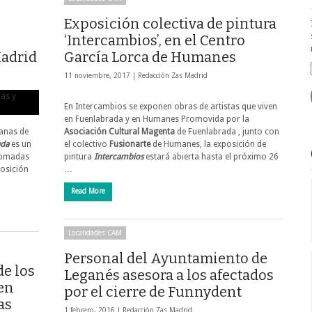
Exposición colectiva de pintura
‘Intercambios’, en el Centro
Madrid
García Lorca de Humanes
11 noviembre, 2017 |
Redacción Zas Madrid
En Intercambios se exponen obras de artistas que viven
en Fuenlabrada y en Humanes Promovida por la
manas de
Asociación Cultural Magenta
de Fuenlabrada , junto con
ada
es un
el colectivo
Fusionarte
de Humanes, la exposición de
 tomadas
pintura
Intercambios
estará abierta hasta el próximo 26
posición
…
Read More
Localidades CAM
Personal del Ayuntamiento de
de los
Leganés asesora a los afectados
 en
por el cierre de Funnydent
as
1 febrero, 2016 |
Redacción Zas Madrid