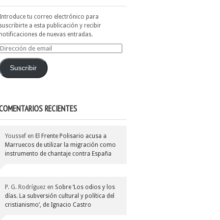
Introduce tu correo electrónico para
suscribirte a esta publicación y recibir
notificaciones de nuevas entradas.
Dirección
de
email
Suscribir
COMENTARIOS RECIENTES
Youssef
en
El Frente Polisario acusa a
Marruecos de utilizar la migración como
instrumento de chantaje contra España
P. G. Rodríguez
en
Sobre ‘Los odios y los
días. La subversión cultural y política del
cristianismo’, de Ignacio Castro