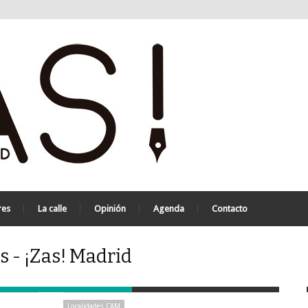
res
La calle
Opinión
Agenda
Contacto
 - ¡Zas! Madrid
Localidades CAM