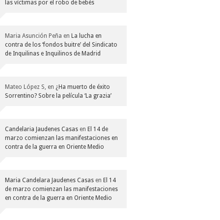
las víctimas por el robo de bebés
Maria Asunción Peña
en
La lucha en
contra de los ‘fondos buitre’ del Sindicato
de Inquilinas e Inquilinos de Madrid
Mateo López S,
en
¿Ha muerto de éxito
Sorrentino? Sobre la película ‘La grazia’
Candelaria Jaudenes Casas
en
El 14 de
marzo comienzan las manifestaciones en
contra de la guerra en Oriente Medio
Maria Candelara Jaudenes Casas
en
El 14
de marzo comienzan las manifestaciones
en contra de la guerra en Oriente Medio