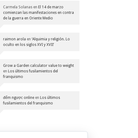
Carmela Solanas
en
El 14 de marzo
comienzan las manifestaciones en contra
de la guerra en Oriente Medio
raimon arola
en
‘Alquimia y religión. Lo
oculto en los siglos XVI y XVII’
Grow a Garden calculator value to weight
en
Los últimos fusilamientos del
franquismo
đếm ngược online
en
Los últimos
fusilamientos del franquismo