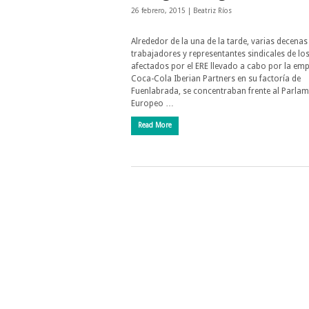
26 febrero, 2015 |
Beatriz Ríos
Alrededor de la una de la tarde, varias decenas
trabajadores y representantes sindicales de lo
afectados por el ERE llevado a cabo por la em
Coca-Cola Iberian Partners en su factoría de
Fuenlabrada, se concentraban frente al Parla
Europeo …
Read More