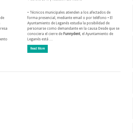
• Técnicos municipales atienden a los afectados de
 de
forma presencial, mediante email o por teléfono • El
s
Ayuntamiento de Leganés estudia la posibilidad de
presa
personarse como demandante en la causa Desde que se
conociera el cierre de
Funnydent
, el Ayuntamiento de
mento
Leganés está …
Read More