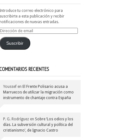
Introduce tu correo electrónico para
suscribirte a esta publicación y recibir
notificaciones de nuevas entradas.
Dirección
de
email
Suscribir
COMENTARIOS RECIENTES
Youssef
en
El Frente Polisario acusa a
Marruecos de utilizar la migración como
instrumento de chantaje contra España
P. G. Rodríguez
en
Sobre ‘Los odios y los
días. La subversión cultural y política del
cristianismo’, de Ignacio Castro