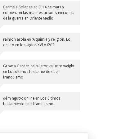
Carmela Solanas
en
El 14 de marzo
comienzan las manifestaciones en contra
de la guerra en Oriente Medio
raimon arola
en
‘Alquimia y religión. Lo
oculto en los siglos XVI y XVII’
Grow a Garden calculator value to weight
en
Los últimos fusilamientos del
franquismo
đếm ngược online
en
Los últimos
fusilamientos del franquismo