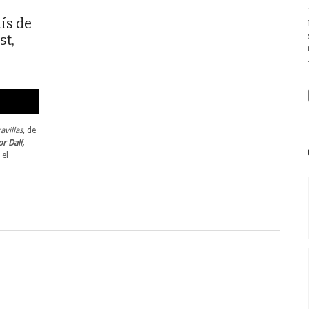
ís de
st,
avillas
, de
or Dalí,
 el