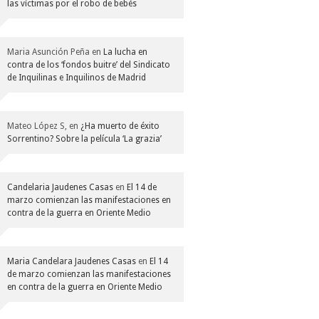
las víctimas por el robo de bebés
Maria Asunción Peña
en
La lucha en
contra de los ‘fondos buitre’ del Sindicato
de Inquilinas e Inquilinos de Madrid
Mateo López S,
en
¿Ha muerto de éxito
Sorrentino? Sobre la película ‘La grazia’
Candelaria Jaudenes Casas
en
El 14 de
marzo comienzan las manifestaciones en
contra de la guerra en Oriente Medio
Maria Candelara Jaudenes Casas
en
El 14
de marzo comienzan las manifestaciones
en contra de la guerra en Oriente Medio