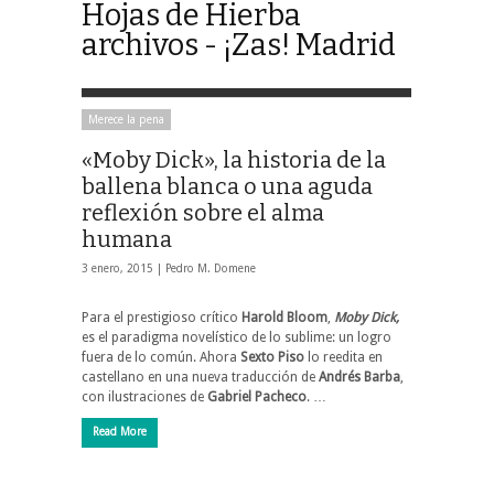
Hojas de Hierba
archivos - ¡Zas! Madrid
Merece la pena
«Moby Dick», la historia de la
ballena blanca o una aguda
reflexión sobre el alma
humana
3 enero, 2015 |
Pedro M. Domene
Para el prestigioso crítico
Harold Bloom
,
Moby Dick,
es el paradigma novelístico de lo sublime: un logro
fuera de lo común. Ahora
Sexto Piso
lo reedita en
castellano en una nueva traducción de
Andrés Barba
,
con ilustraciones de
Gabriel Pacheco
. …
Read More