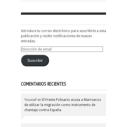
Introduce tu correo electrónico para suscribirte a esta
publicación y recibir notificaciones de nuevas
entradas.
Dirección
de
email
Suscribir
COMENTARIOS RECIENTES
Youssef
en
El Frente Polisario acusa a Marruecos
de utilizar la migración como instrumento de
chantaje contra España