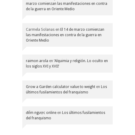
marzo comienzan las manifestaciones en contra
de la guerra en Oriente Medio
Carmela Solanas
en
El 14 de marzo comienzan
las manifestaciones en contra de la guerra en
Oriente Medio
raimon arola
en
‘Alquimia y religión. Lo oculto en
los siglos XVI y XVII’
Grow a Garden calculator value to weight
en
Los
últimos fusilamientos del franquismo
đếm ngược online
en
Los últimos fusilamientos
del franquismo