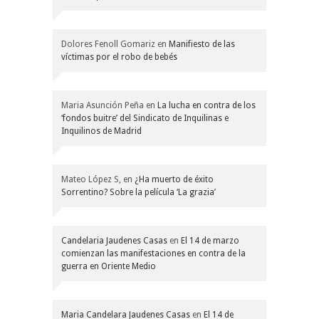
Dolores Fenoll Gomariz
en
Manifiesto de las
víctimas por el robo de bebés
Maria Asunción Peña
en
La lucha en contra de los
‘fondos buitre’ del Sindicato de Inquilinas e
Inquilinos de Madrid
Mateo López S,
en
¿Ha muerto de éxito
Sorrentino? Sobre la película ‘La grazia’
Candelaria Jaudenes Casas
en
El 14 de marzo
comienzan las manifestaciones en contra de la
guerra en Oriente Medio
Maria Candelara Jaudenes Casas
en
El 14 de