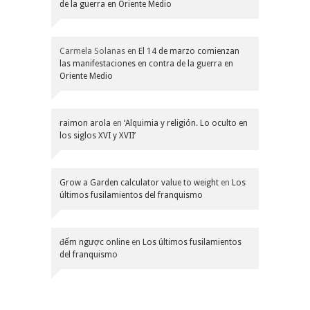
de la guerra en Oriente Medio
Carmela Solanas
en
El 14 de marzo comienzan
las manifestaciones en contra de la guerra en
Oriente Medio
raimon arola
en
‘Alquimia y religión. Lo oculto en
los siglos XVI y XVII’
Grow a Garden calculator value to weight
en
Los
últimos fusilamientos del franquismo
đếm ngược online
en
Los últimos fusilamientos
del franquismo