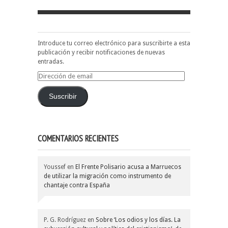
Introduce tu correo electrónico para suscribirte a esta
publicación y recibir notificaciones de nuevas
entradas.
Dirección
de
email
Suscribir
COMENTARIOS RECIENTES
Youssef
en
El Frente Polisario acusa a Marruecos
de utilizar la migración como instrumento de
chantaje contra España
P. G. Rodríguez
en
Sobre ‘Los odios y los días. La