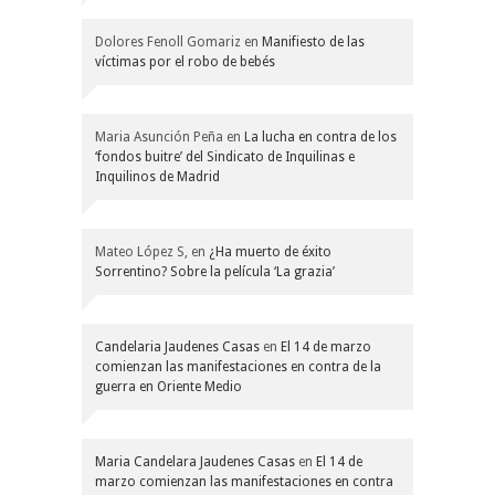
Dolores Fenoll Gomariz
en
Manifiesto de las
víctimas por el robo de bebés
Maria Asunción Peña
en
La lucha en contra de los
‘fondos buitre’ del Sindicato de Inquilinas e
Inquilinos de Madrid
Mateo López S,
en
¿Ha muerto de éxito
Sorrentino? Sobre la película ‘La grazia’
Candelaria Jaudenes Casas
en
El 14 de marzo
comienzan las manifestaciones en contra de la
guerra en Oriente Medio
Maria Candelara Jaudenes Casas
en
El 14 de
marzo comienzan las manifestaciones en contra