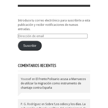
Introduce tu correo electrónico para suscribirte a esta
publicación y recibir notificaciones de nuevas
entradas.
Dirección
de
email
Suscribir
COMENTARIOS RECIENTES
Youssef
en
El Frente Polisario acusa a Marruecos
de utilizar la migración como instrumento de
chantaje contra España
P. G. Rodríguez
en
Sobre ‘Los odios y los días. La