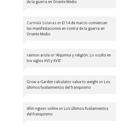
de la guerra en Oriente Medio
Carmela Solanas
en
El 14 de marzo comienzan
las manifestaciones en contra de la guerra en
Oriente Medio
raimon arola
en
‘Alquimia y religión. Lo oculto en
los siglos XVI y XVII’
Grow a Garden calculator value to weight
en
Los
últimos fusilamientos del franquismo
đếm ngược online
en
Los últimos fusilamientos
del franquismo