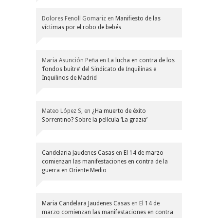
Dolores Fenoll Gomariz
en
Manifiesto de las
víctimas por el robo de bebés
Maria Asunción Peña
en
La lucha en contra de los
‘fondos buitre’ del Sindicato de Inquilinas e
Inquilinos de Madrid
Mateo López S,
en
¿Ha muerto de éxito
Sorrentino? Sobre la película ‘La grazia’
Candelaria Jaudenes Casas
en
El 14 de marzo
comienzan las manifestaciones en contra de la
guerra en Oriente Medio
Maria Candelara Jaudenes Casas
en
El 14 de
marzo comienzan las manifestaciones en contra