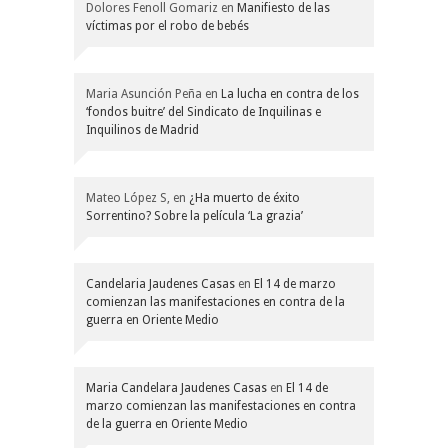
Dolores Fenoll Gomariz
en
Manifiesto de las
víctimas por el robo de bebés
Maria Asunción Peña
en
La lucha en contra de los
‘fondos buitre’ del Sindicato de Inquilinas e
Inquilinos de Madrid
Mateo López S,
en
¿Ha muerto de éxito
Sorrentino? Sobre la película ‘La grazia’
Candelaria Jaudenes Casas
en
El 14 de marzo
comienzan las manifestaciones en contra de la
guerra en Oriente Medio
Maria Candelara Jaudenes Casas
en
El 14 de
marzo comienzan las manifestaciones en contra
de la guerra en Oriente Medio