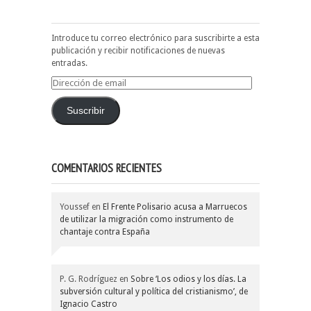
Introduce tu correo electrónico para suscribirte a esta
publicación y recibir notificaciones de nuevas
entradas.
Dirección
de
email
Suscribir
COMENTARIOS RECIENTES
Youssef
en
El Frente Polisario acusa a Marruecos
de utilizar la migración como instrumento de
chantaje contra España
P. G. Rodríguez
en
Sobre ‘Los odios y los días. La
subversión cultural y política del cristianismo’, de
Ignacio Castro