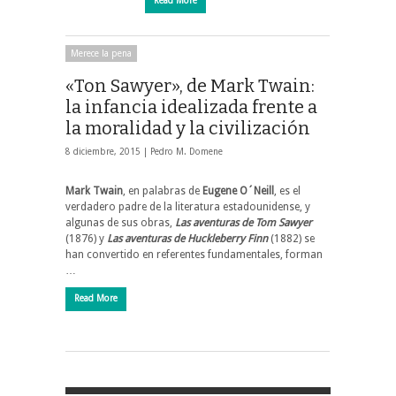
Read More
Merece la pena
«Ton Sawyer», de Mark Twain:
la infancia idealizada frente a
la moralidad y la civilización
8 diciembre, 2015 |
Pedro M. Domene
Mark Twain
, en palabras de
Eugene O´Neill
, es el
verdadero padre de la literatura estadounidense, y
algunas de sus obras,
Las aventuras de Tom Sawyer
(1876) y
Las aventuras de Huckleberry Finn
(1882) se
han convertido en referentes fundamentales, forman
…
Read More