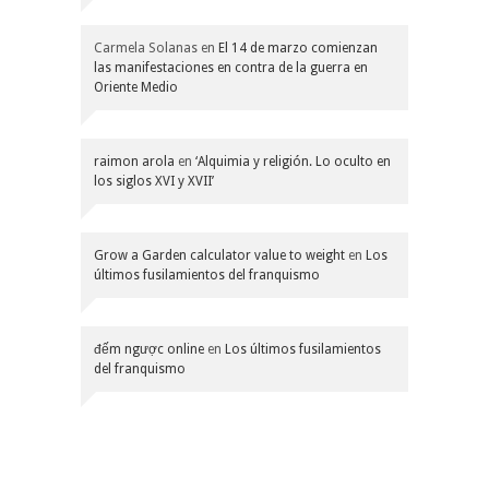
Carmela Solanas
en
El 14 de marzo comienzan
las manifestaciones en contra de la guerra en
Oriente Medio
raimon arola
en
‘Alquimia y religión. Lo oculto en
los siglos XVI y XVII’
Grow a Garden calculator value to weight
en
Los
últimos fusilamientos del franquismo
đếm ngược online
en
Los últimos fusilamientos
del franquismo